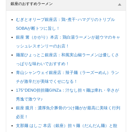
銀座のおすすめラーメン
むぎとオリーブ銀座店：鶏･煮干･ハマグリのトリプル
SOBAが断トツに旨し！
銀座 篝（かがり）本店：鶏白湯ラーメンが超ウマのキャ
ッシュレスオンリーのお店！
麺屋ひょっとこ銀座店：和風実山椒ラーメンは優しくさ
っぱりな味わいでおすすめ！
青山シャンウェイ銀座店：辣子麺（ラーズーめん）ラン
チが激辛だが美味でくせになる！
175°DENO担担麺GINZa：汁なし担々麺は痺れ・辛さが
秀逸で激ウマ♪
銀座 朧月：濃厚魚介豚骨のつけ麺がが最高に美味く行列
必至！
支那麺 はしご 本店（銀座）担々麺（だんだん麺）と餃