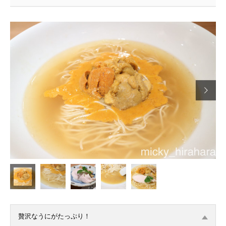

贅沢なうにがたっぷり！