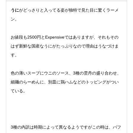
うに
がどっさりと入ってる姿が独特で見た目に驚くラーメ
ン。
お値段も2500円とExpensiveではありますが、それもその
はず新鮮な国産なうにがたっぷりなので理由はうなづけま
す。
色の薄いスープにウニのソース、3種の雲丹の盛り合わせ、
細麺のらーめんに、別皿に鶏ハムなどのトッピングがつい
ている。
3種の内訳は時期によって異なるようですがこの時は、バフ