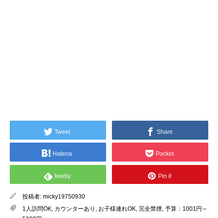
Tweet
Share
Hatena
Pocket
feedly
Pin it
投稿者:
micky19750930
1人訪問OK
,
カウンターあり
,
お子様連れOK
,
完全禁煙
,
予算：1001円～