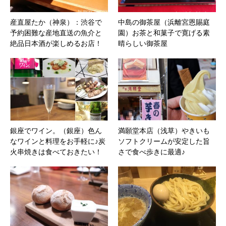
産直屋たか（神泉）：渋谷で
中島の御茶屋（浜離宮恩賜庭
予約困難な産地直送の魚介と
園）お茶と和菓子で寛げる素
絶品日本酒が楽しめるお店！
晴らしい御茶屋
銀座でワイン。（銀座）色ん
満願堂本店（浅草）やきいも
なワインと料理をお手軽に♪炭
ソフトクリームが安定した旨
火串焼きは食べておきたい！
さで食べ歩きに最適♪