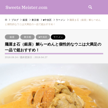
検索
ブログ
銀座
東京都
■中央区
ラーメン
麺屋ま石（銀座）鯛らーめん
と個性的なウニは大満足の一品で超おすすめ！
銀座
東京都
■中央区
ラーメン
麺屋ま石（銀座）鯛らーめんと個性的なウニは大満足の
一品で超おすすめ！
2018.09.24 / 最終更新日：2019.04.27