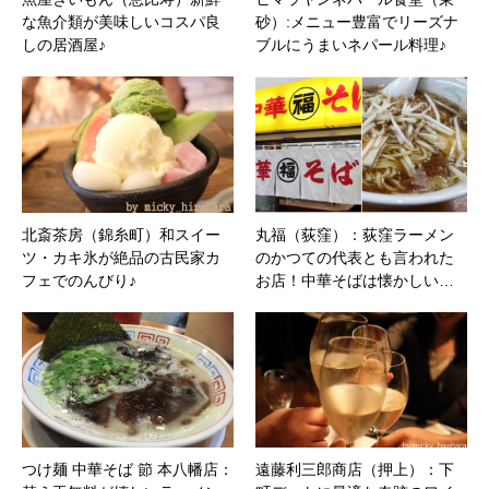
な魚介類が美味しいコスパ良
砂）:メニュー豊富でリーズナ
しの居酒屋♪
ブルにうまいネパール料理♪
北斎茶房（錦糸町）和スイー
丸福（荻窪）：荻窪ラーメン
ツ・カキ氷が絶品の古民家カ
のかつての代表とも言われた
フェでのんびり♪
お店！中華そばは懐かしい…
つけ麺 中華そば 節 本八幡店：
遠藤利三郎商店（押上）：下