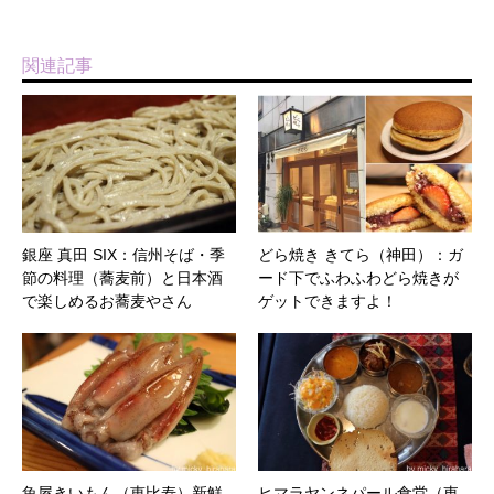
関連記事
銀座 真田 SIX：信州そば・季
どら焼き きてら（神田）：ガ
節の料理（蕎麦前）と日本酒
ード下でふわふわどら焼きが
で楽しめるお蕎麦やさん
ゲットできますよ！
魚屋きいもん（恵比寿）新鮮
ヒマラヤンネパール食堂（東