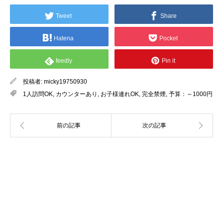
Tweet
Share
Hatena
Pocket
feedly
Pin it
投稿者:
micky19750930
1人訪問OK
,
カウンターあり
,
お子様連れOK
,
完全禁煙
,
予算：～1000円