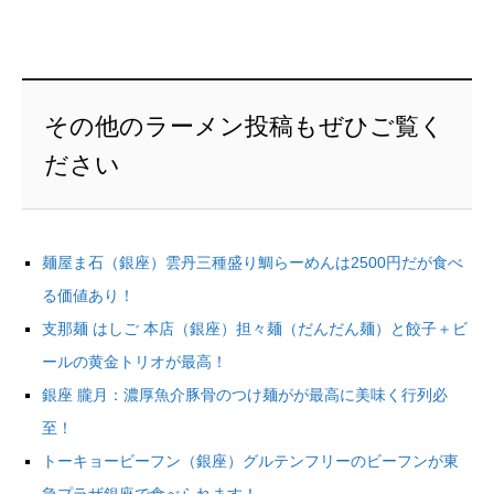
その他のラーメン投稿もぜひご覧く
ださい
麺屋ま石（銀座）雲丹三種盛り鯛らーめんは2500円だが食べ
る価値あり！
支那麺 はしご 本店（銀座）担々麺（だんだん麺）と餃子＋ビ
ールの黄金トリオが最高！
銀座 朧月：濃厚魚介豚骨のつけ麺がが最高に美味く行列必
至！
トーキョービーフン（銀座）グルテンフリーのビーフンが東