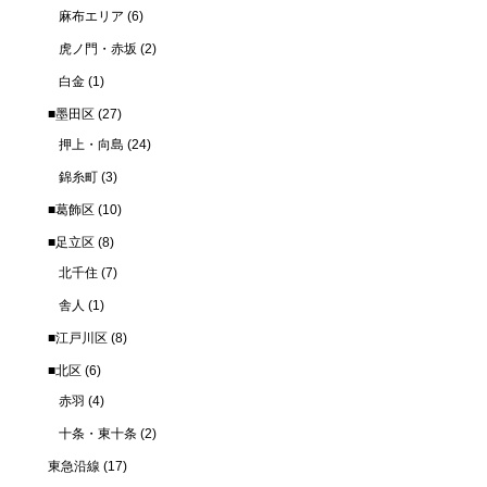
麻布エリア
(6)
虎ノ門・赤坂
(2)
白金
(1)
■墨田区
(27)
押上・向島
(24)
錦糸町
(3)
■葛飾区
(10)
■足立区
(8)
北千住
(7)
舎人
(1)
■江戸川区
(8)
■北区
(6)
赤羽
(4)
十条・東十条
(2)
東急沿線
(17)