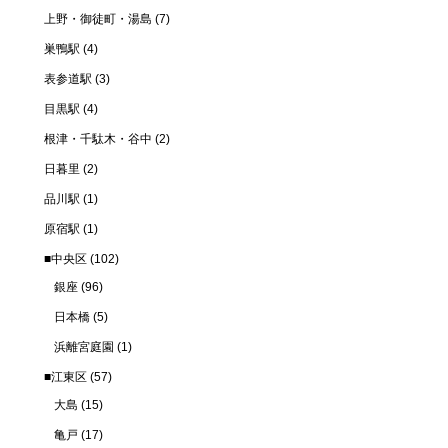
上野・御徒町・湯島
(7)
巣鴨駅
(4)
表参道駅
(3)
目黒駅
(4)
根津・千駄木・谷中
(2)
日暮里
(2)
品川駅
(1)
原宿駅
(1)
■中央区
(102)
銀座
(96)
日本橋
(5)
浜離宮庭園
(1)
■江東区
(57)
大島
(15)
亀戸
(17)