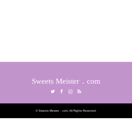
Sweets Meister．com
Twitter
Facebook
Instagram
RSS
©
Sweets Meister．com
. All Rights Reserved.