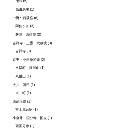
池袋
(6)
高田馬場
(1)
中野〜西荻窪
(6)
阿佐ヶ谷
(3)
荻窪・西荻窪
(3)
吉祥寺・三鷹・武蔵境
(3)
吉祥寺
(3)
京王・小田急沿線
(2)
永福町～浜田山
(1)
八幡山
(1)
大井・蒲田
(1)
大井町
(1)
西武沿線
(1)
富士見台駅
(1)
小金井・国分寺・国立
(1)
西国分寺
(1)