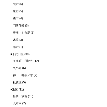
北砂
(6)
東砂
(5)
森下
(4)
門前仲町
(3)
豊洲・お台場
(3)
木場
(3)
南砂
(1)
■千代田区
(30)
有楽町・日比谷
(12)
丸の内
(6)
神田・御茶ノ水
(7)
秋葉原
(5)
■港区
(31)
新橋・汐留
(15)
六本木
(7)