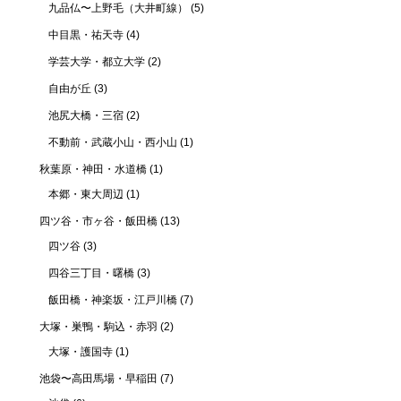
九品仏〜上野毛（大井町線）
(5)
中目黒・祐天寺
(4)
学芸大学・都立大学
(2)
自由が丘
(3)
池尻大橋・三宿
(2)
不動前・武蔵小山・西小山
(1)
秋葉原・神田・水道橋
(1)
本郷・東大周辺
(1)
四ツ谷・市ヶ谷・飯田橋
(13)
四ツ谷
(3)
四谷三丁目・曙橋
(3)
飯田橋・神楽坂・江戸川橋
(7)
大塚・巣鴨・駒込・赤羽
(2)
大塚・護国寺
(1)
池袋〜高田馬場・早稲田
(7)