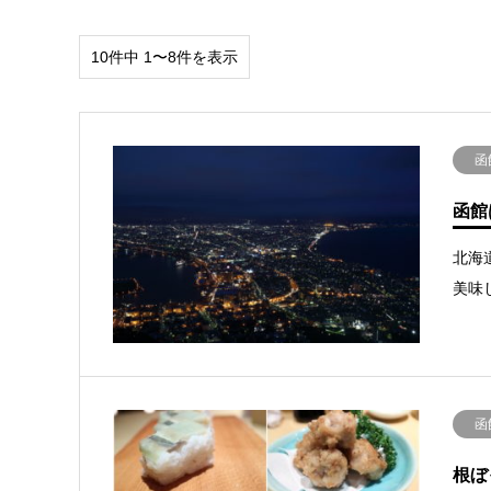
10件中 1〜8件を表示
函
函館
北海
美味
函
根ぼ