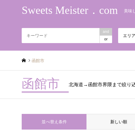
Sweets Meister．com
美味
and
エリ
or
函館市
函館市
北海道→函館市界隈まで絞り
並べ替え条件
新しい順