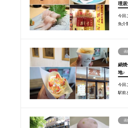
理居
今回
魚介
函
絹焼
地♪
今回
駅前
函