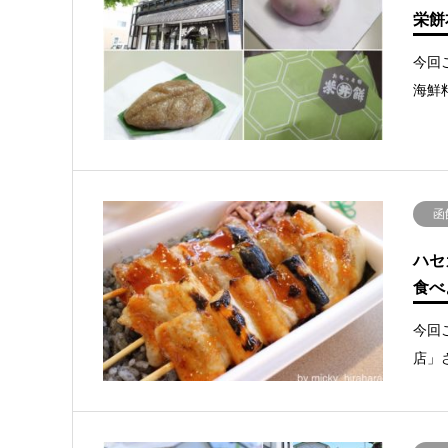
栄餅
今回
海鮮
函
ハセ
食べ
今回
店」