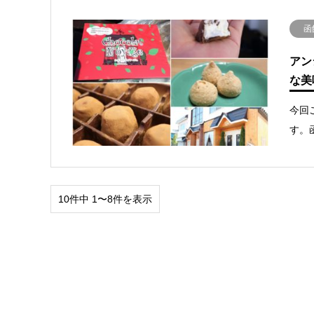
函
アン
な美
今回
す。
10件中 1〜8件を表示