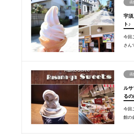
函
宇須
ト♪
今回
さん
函
ルサ
るの
今回
館の