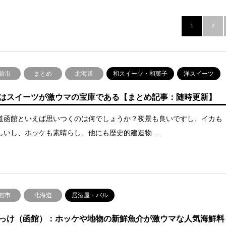
1
2
館市
まとめ
北海道
和スイーツ・和菓子
洋スイーツ
はスイーツが激ウマの宝庫である【まとめ記事：随時更新】
道函館といえば思いつくのは何でしょうか？夜景も良いですし、イカも
しいし、ホッケも素晴らし、他にも歴史的建造物…
館市
北海道
居酒屋・バル
っけ（函館）：ホッケや地物の新鮮魚介が激ウマな人気海鮮料