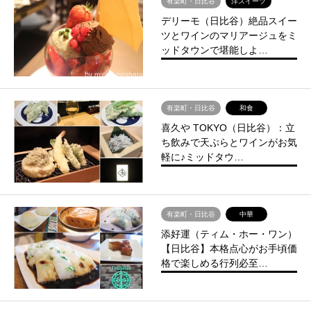
有楽町・日比谷
洋スイーツ
デリーモ（日比谷）絶品スイー
ツとワインのマリアージュをミ
ッドタウンで堪能しよ…
有楽町・日比谷
和食
喜久や TOKYO（日比谷）：立
ち飲みで天ぷらとワインがお気
軽に♪ミッドタウ…
有楽町・日比谷
中華
添好運（ティム・ホー・ワン）
【日比谷】本格点心がお手頃価
格で楽しめる行列必至…