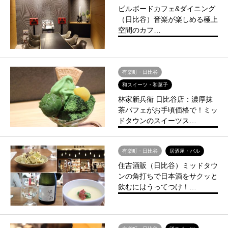
ビルボードカフェ&ダイニング
（日比谷）音楽が楽しめる極上
空間のカフ…
有楽町・日比谷
和スイーツ・和菓子
林家新兵衛 日比谷店：濃厚抹
茶パフェがお手頃価格で！ミッ
ドタウンのスイーツス…
有楽町・日比谷
居酒屋・バル
住吉酒販（日比谷）ミッドタウ
ンの角打ちで日本酒をサクッと
飲むにはうってつけ！…