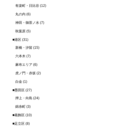
有楽町・日比谷
(12)
丸の内
(6)
神田・御茶ノ水
(7)
秋葉原
(5)
■港区
(31)
新橋・汐留
(15)
六本木
(7)
麻布エリア
(6)
虎ノ門・赤坂
(2)
白金
(1)
■墨田区
(27)
押上・向島
(24)
錦糸町
(3)
■葛飾区
(10)
■足立区
(8)