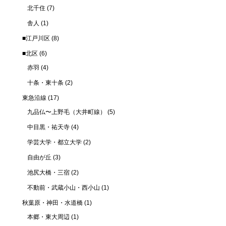
北千住
(7)
舎人
(1)
■江戸川区
(8)
■北区
(6)
赤羽
(4)
十条・東十条
(2)
東急沿線
(17)
九品仏〜上野毛（大井町線）
(5)
中目黒・祐天寺
(4)
学芸大学・都立大学
(2)
自由が丘
(3)
池尻大橋・三宿
(2)
不動前・武蔵小山・西小山
(1)
秋葉原・神田・水道橋
(1)
本郷・東大周辺
(1)