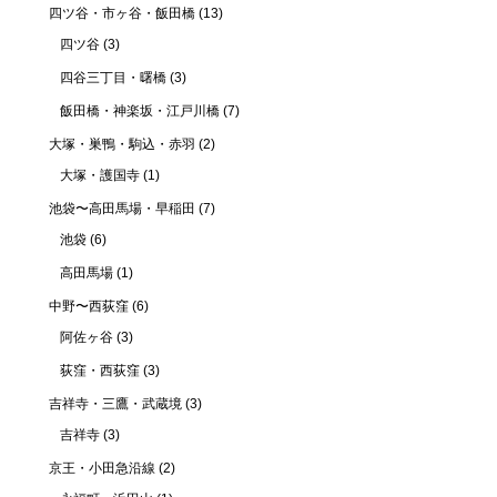
四ツ谷・市ヶ谷・飯田橋
(13)
四ツ谷
(3)
四谷三丁目・曙橋
(3)
飯田橋・神楽坂・江戸川橋
(7)
大塚・巣鴨・駒込・赤羽
(2)
大塚・護国寺
(1)
池袋〜高田馬場・早稲田
(7)
池袋
(6)
高田馬場
(1)
中野〜西荻窪
(6)
阿佐ヶ谷
(3)
荻窪・西荻窪
(3)
吉祥寺・三鷹・武蔵境
(3)
吉祥寺
(3)
京王・小田急沿線
(2)