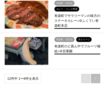
有楽町・日比谷
カレー・インド料理
有楽町でサラリーマンの味方の
ステーキカレー♪＠ふくてい有
楽町本店
有楽町・日比谷
洋スイーツ
有楽町のど真ん中でフルーツ補
給♪＠百果園
12件中 1〜8件を表示

