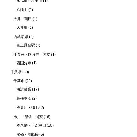
永福町～浜田山
(1)
八幡山
(1)
大井・蒲田
(1)
大井町
(1)
西武沿線
(1)
富士見台駅
(1)
小金井・国分寺・国立
(1)
西国分寺
(1)
千葉県
(39)
千葉市
(21)
海浜幕張
(17)
幕張本郷
(2)
検見川・稲毛
(2)
市川・船橋・浦安
(16)
本八幡・下総中山
(10)
船橋・南船橋
(5)