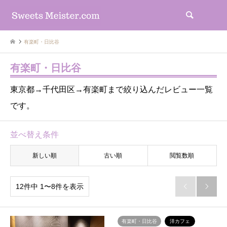
検索
有楽町・日比谷
有楽町・日比谷
東京都→千代田区→有楽町まで絞り込んだレビュー一覧
です。
並べ替え条件
新しい順
古い順
閲覧数順
12件中 1〜8件を表示


有楽町・日比谷
洋カフェ