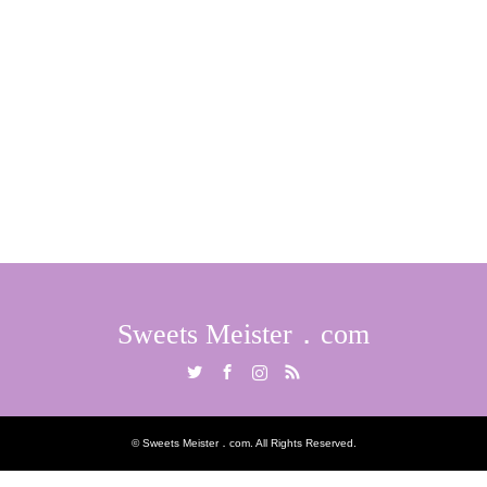
Sweets Meister．com
Twitter
Facebook
Instagram
RSS
©
Sweets Meister．com
. All Rights Reserved.