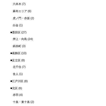
六本木
(7)
麻布エリア
(6)
虎ノ門・赤坂
(2)
白金
(1)
■墨田区
(27)
押上・向島
(24)
錦糸町
(3)
■葛飾区
(10)
■足立区
(8)
北千住
(7)
舎人
(1)
■江戸川区
(8)
■北区
(6)
赤羽
(4)
十条・東十条
(2)