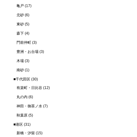
亀戸
(17)
北砂
(6)
東砂
(5)
森下
(4)
門前仲町
(3)
豊洲・お台場
(3)
木場
(3)
南砂
(1)
■千代田区
(30)
有楽町・日比谷
(12)
丸の内
(6)
神田・御茶ノ水
(7)
秋葉原
(5)
■港区
(31)
新橋・汐留
(15)