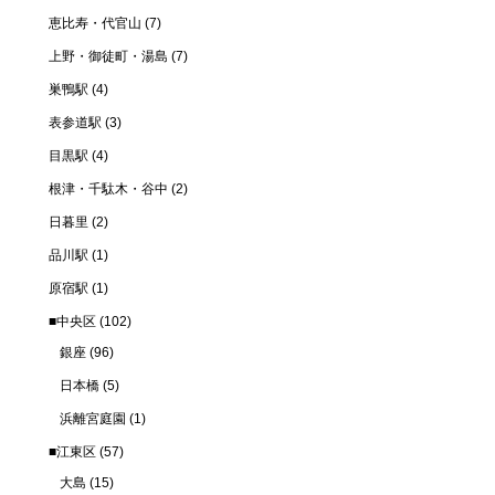
恵比寿・代官山
(7)
上野・御徒町・湯島
(7)
巣鴨駅
(4)
表参道駅
(3)
目黒駅
(4)
根津・千駄木・谷中
(2)
日暮里
(2)
品川駅
(1)
原宿駅
(1)
■中央区
(102)
銀座
(96)
日本橋
(5)
浜離宮庭園
(1)
■江東区
(57)
大島
(15)