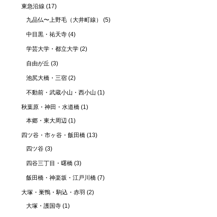
東急沿線
(17)
九品仏〜上野毛（大井町線）
(5)
中目黒・祐天寺
(4)
学芸大学・都立大学
(2)
自由が丘
(3)
池尻大橋・三宿
(2)
不動前・武蔵小山・西小山
(1)
秋葉原・神田・水道橋
(1)
本郷・東大周辺
(1)
四ツ谷・市ヶ谷・飯田橋
(13)
四ツ谷
(3)
四谷三丁目・曙橋
(3)
飯田橋・神楽坂・江戸川橋
(7)
大塚・巣鴨・駒込・赤羽
(2)
大塚・護国寺
(1)