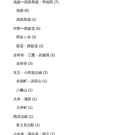
池袋〜高田馬場・早稲田
(7)
池袋
(6)
高田馬場
(1)
中野〜西荻窪
(6)
阿佐ヶ谷
(3)
荻窪・西荻窪
(3)
吉祥寺・三鷹・武蔵境
(3)
吉祥寺
(3)
京王・小田急沿線
(2)
永福町～浜田山
(1)
八幡山
(1)
大井・蒲田
(1)
大井町
(1)
西武沿線
(1)
富士見台駅
(1)
小金井・国分寺・国立
(1)