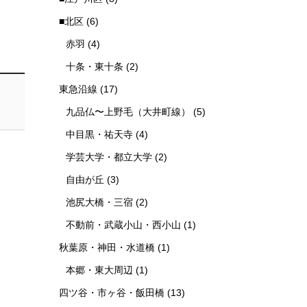
■北区
(6)
赤羽
(4)
十条・東十条
(2)
東急沿線
(17)
九品仏〜上野毛（大井町線）
(5)
中目黒・祐天寺
(4)
学芸大学・都立大学
(2)
自由が丘
(3)
池尻大橋・三宿
(2)
不動前・武蔵小山・西小山
(1)
秋葉原・神田・水道橋
(1)
本郷・東大周辺
(1)
四ツ谷・市ヶ谷・飯田橋
(13)