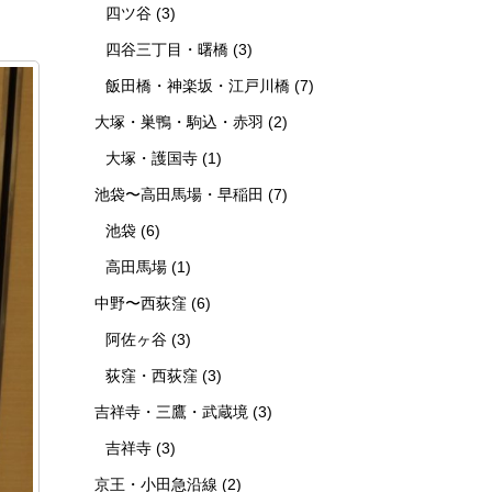
四ツ谷
(3)
四谷三丁目・曙橋
(3)
飯田橋・神楽坂・江戸川橋
(7)
大塚・巣鴨・駒込・赤羽
(2)
大塚・護国寺
(1)
池袋〜高田馬場・早稲田
(7)
池袋
(6)
高田馬場
(1)
中野〜西荻窪
(6)
阿佐ヶ谷
(3)
荻窪・西荻窪
(3)
吉祥寺・三鷹・武蔵境
(3)
吉祥寺
(3)
京王・小田急沿線
(2)