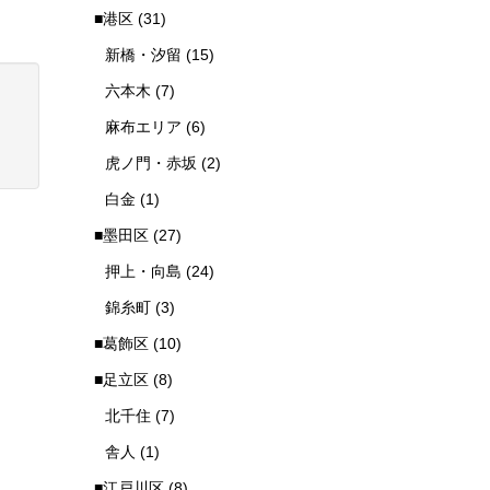
■港区
(31)
新橋・汐留
(15)
六本木
(7)
麻布エリア
(6)
虎ノ門・赤坂
(2)
白金
(1)
■墨田区
(27)
押上・向島
(24)
錦糸町
(3)
■葛飾区
(10)
■足立区
(8)
北千住
(7)
舎人
(1)
■江戸川区
(8)