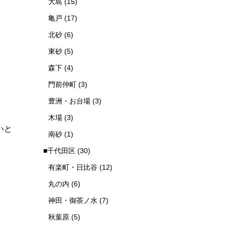
大島
(15)
亀戸
(17)
北砂
(6)
東砂
(5)
。
森下
(4)
門前仲町
(3)
豊洲・お台場
(3)
木場
(3)
いと
南砂
(1)
■千代田区
(30)
有楽町・日比谷
(12)
丸の内
(6)
神田・御茶ノ水
(7)
秋葉原
(5)