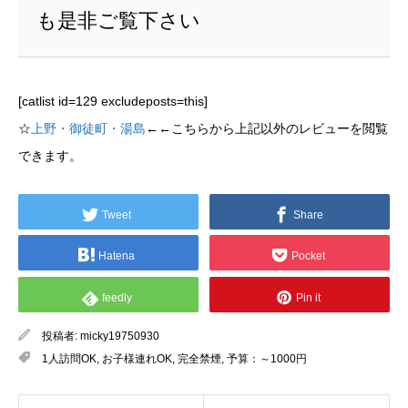
も是非ご覧下さい
[catlist id=129 excludeposts=this]
☆
上野・御徒町・湯島
←←こちらから上記以外のレビューを閲覧
できます。
Tweet
Share
Hatena
Pocket
feedly
Pin it
投稿者:
micky19750930
1人訪問OK
,
お子様連れOK
,
完全禁煙
,
予算：～1000円