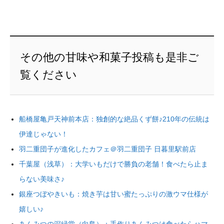
その他の甘味や和菓子投稿も是非ご
覧ください
船橋屋亀戸天神前本店：独創的な絶品くず餅♪210年の伝統は
伊達じゃない！
羽二重団子が進化したカフェ＠羽二重団子 日暮里駅前店
千葉屋（浅草）：大学いもだけで勝負の老舗！食べたら止ま
らない美味さ♪
銀座つぼやきいも：焼き芋は甘い蜜たっぷりの激ウマ仕様が
嬉しい♪
あんみつの深緑堂（向島）：手作りあんみつは食べたらハマ