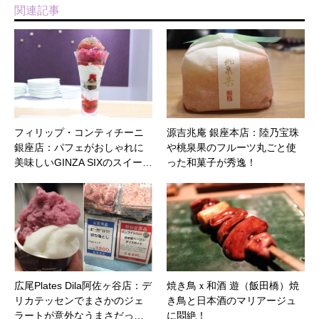
関連記事
フィリップ・コンティチーニ
源吉兆庵 銀座本店：陸乃宝珠
銀座店：パフェがおしゃれに
や桃泉果のフルーツ丸ごと使
美味しいGINZA SIXのスイー…
った和菓子が秀逸！
広尾Plates Dila阿佐ヶ谷店：デ
焼き鳥ｘ和酒 遊（飯田橋）焼
リカテッセンでまさかのジェ
き鳥と日本酒のマリアージュ
ラートが意外なうまさだっ…
に悶絶！