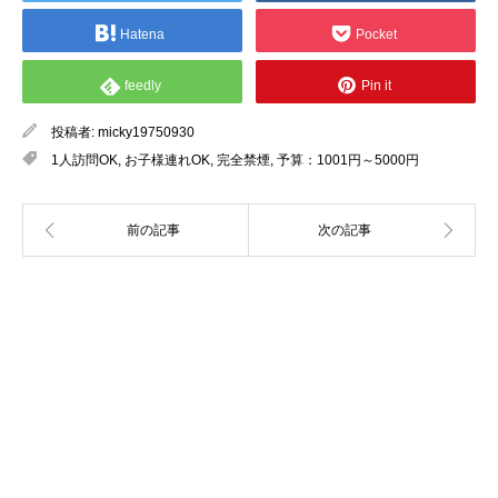
Hatena
Pocket
feedly
Pin it
投稿者:
micky19750930
1人訪問OK
,
お子様連れOK
,
完全禁煙
,
予算：1001円～5000円