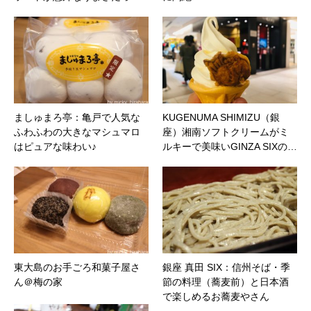
ましゅまろ亭：亀戸で人気な
KUGENUMA SHIMIZU（銀
ふわふわの大きなマシュマロ
座）湘南ソフトクリームがミ
はピュアな味わい♪
ルキーで美味いGINZA SIXの…
東大島のお手ごろ和菓子屋さ
銀座 真田 SIX：信州そば・季
ん＠梅の家
節の料理（蕎麦前）と日本酒
で楽しめるお蕎麦やさん