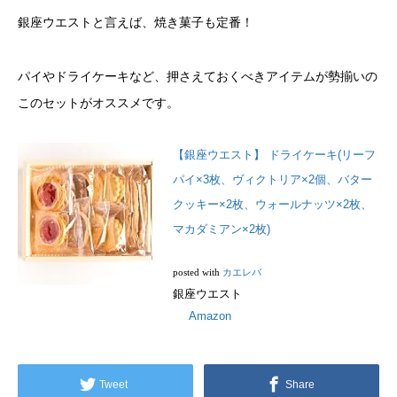
銀座ウエストと言えば、焼き菓子も定番！
パイやドライケーキなど、押さえておくべきアイテムが勢揃いの
このセットがオススメです。
【銀座ウエスト】 ドライケーキ(リーフ
パイ×3枚、ヴィクトリア×2個、バター
クッキー×2枚、ウォールナッツ×2枚、
マカダミアン×2枚)
posted with
カエレバ
銀座ウエスト
Amazon
Tweet
Share