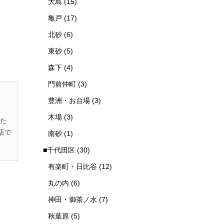
大島
(15)
亀戸
(17)
北砂
(6)
東砂
(5)
森下
(4)
門前仲町
(3)
豊洲・お台場
(3)
木場
(3)
った
店で
南砂
(1)
■千代田区
(30)
有楽町・日比谷
(12)
丸の内
(6)
神田・御茶ノ水
(7)
秋葉原
(5)