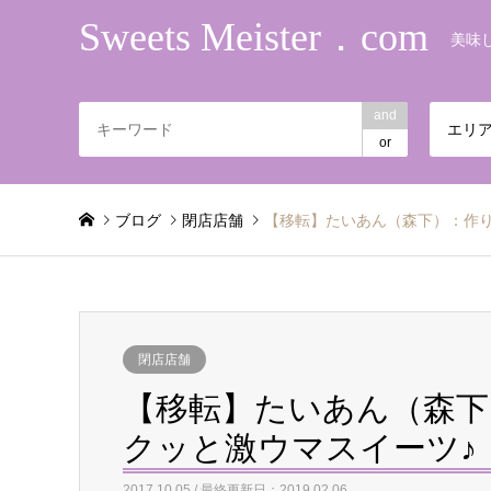
Sweets Meister．com
美味
and
エリ
or
ブログ
閉店店舗
【移転】たいあん（森下）：作
閉店店舗
【移転】たいあん（森下
クッと激ウマスイーツ♪
2017.10.05 / 最終更新日：2019.02.06