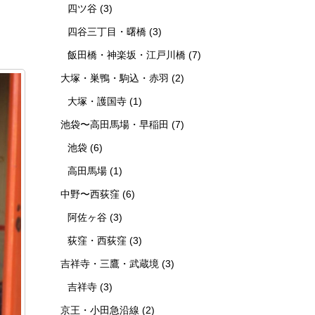
四ツ谷
(3)
四谷三丁目・曙橋
(3)
飯田橋・神楽坂・江戸川橋
(7)
大塚・巣鴨・駒込・赤羽
(2)
大塚・護国寺
(1)
池袋〜高田馬場・早稲田
(7)
池袋
(6)
高田馬場
(1)
中野〜西荻窪
(6)
阿佐ヶ谷
(3)
荻窪・西荻窪
(3)
吉祥寺・三鷹・武蔵境
(3)
吉祥寺
(3)
京王・小田急沿線
(2)