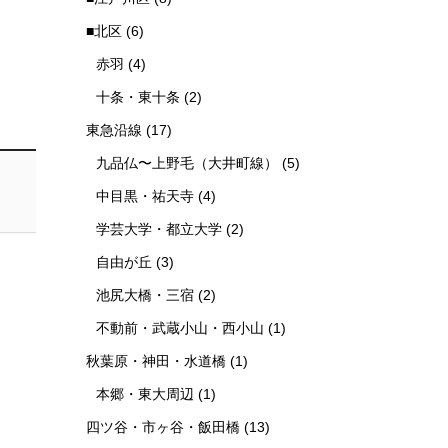
■北区
(6)
赤羽
(4)
十条・東十条
(2)
東急沿線
(17)
九品仏〜上野毛（大井町線）
(5)
中目黒・祐天寺
(4)
学芸大学・都立大学
(2)
自由が丘
(3)
池尻大橋・三宿
(2)
不動前・武蔵小山・西小山
(1)
秋葉原・神田・水道橋
(1)
本郷・東大周辺
(1)
四ツ谷・市ヶ谷・飯田橋
(13)