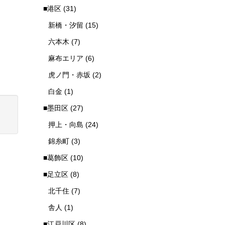
■港区
(31)
新橋・汐留
(15)
六本木
(7)
麻布エリア
(6)
虎ノ門・赤坂
(2)
白金
(1)
■墨田区
(27)
押上・向島
(24)
錦糸町
(3)
■葛飾区
(10)
■足立区
(8)
北千住
(7)
舎人
(1)
■江戸川区
(8)