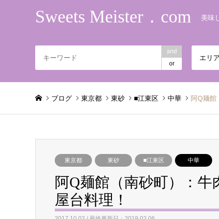
Sweets Meister．com
美味
and
エリ
or
ブログ
東京都
東砂
■江東区
中華
阿Q麺館
東京都
東砂
■江東区
中華
阿Q麺館（南砂町）：牛
屋台料理！
2017.10.02 / 最終更新日：2019.02.06