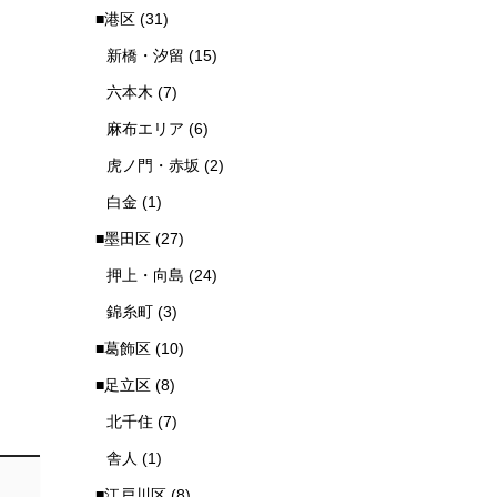
■港区
(31)
新橋・汐留
(15)
六本木
(7)
麻布エリア
(6)
虎ノ門・赤坂
(2)
白金
(1)
■墨田区
(27)
押上・向島
(24)
錦糸町
(3)
■葛飾区
(10)
■足立区
(8)
北千住
(7)
舎人
(1)
■江戸川区
(8)