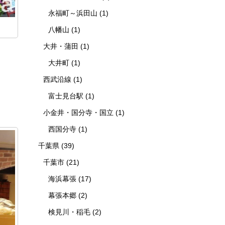
永福町～浜田山
(1)
八幡山
(1)
大井・蒲田
(1)
大井町
(1)
西武沿線
(1)
富士見台駅
(1)
小金井・国分寺・国立
(1)
西国分寺
(1)
千葉県
(39)
千葉市
(21)
海浜幕張
(17)
幕張本郷
(2)
検見川・稲毛
(2)