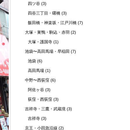
四ツ谷
(3)
四谷三丁目・曙橋
(3)
飯田橋・神楽坂・江戸川橋
(7)
大塚・巣鴨・駒込・赤羽
(2)
大塚・護国寺
(1)
池袋〜高田馬場・早稲田
(7)
池袋
(6)
高田馬場
(1)
中野〜西荻窪
(6)
阿佐ヶ谷
(3)
荻窪・西荻窪
(3)
吉祥寺・三鷹・武蔵境
(3)
吉祥寺
(3)
京王・小田急沿線
(2)