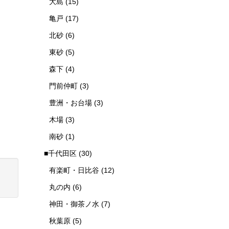
大島
(15)
亀戸
(17)
北砂
(6)
東砂
(5)
森下
(4)
門前仲町
(3)
豊洲・お台場
(3)
木場
(3)
南砂
(1)
■千代田区
(30)
有楽町・日比谷
(12)
丸の内
(6)
神田・御茶ノ水
(7)
秋葉原
(5)