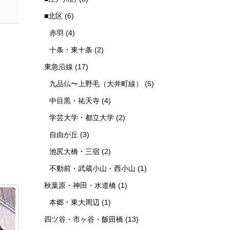
■北区
(6)
赤羽
(4)
十条・東十条
(2)
東急沿線
(17)
九品仏〜上野毛（大井町線）
(5)
中目黒・祐天寺
(4)
学芸大学・都立大学
(2)
自由が丘
(3)
池尻大橋・三宿
(2)
不動前・武蔵小山・西小山
(1)
秋葉原・神田・水道橋
(1)
本郷・東大周辺
(1)
四ツ谷・市ヶ谷・飯田橋
(13)