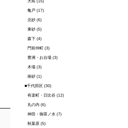
大島
(15)
亀戸
(17)
北砂
(6)
東砂
(5)
森下
(4)
門前仲町
(3)
豊洲・お台場
(3)
木場
(3)
南砂
(1)
■千代田区
(30)
有楽町・日比谷
(12)
丸の内
(6)
神田・御茶ノ水
(7)
秋葉原
(5)