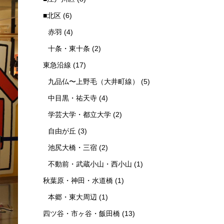
■北区
(6)
赤羽
(4)
十条・東十条
(2)
東急沿線
(17)
九品仏〜上野毛（大井町線）
(5)
中目黒・祐天寺
(4)
学芸大学・都立大学
(2)
自由が丘
(3)
池尻大橋・三宿
(2)
不動前・武蔵小山・西小山
(1)
秋葉原・神田・水道橋
(1)
本郷・東大周辺
(1)
四ツ谷・市ヶ谷・飯田橋
(13)