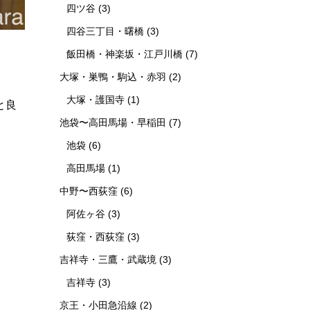
四ツ谷
(3)
四谷三丁目・曙橋
(3)
飯田橋・神楽坂・江戸川橋
(7)
大塚・巣鴨・駒込・赤羽
(2)
大塚・護国寺
(1)
と良
池袋〜高田馬場・早稲田
(7)
池袋
(6)
高田馬場
(1)
中野〜西荻窪
(6)
阿佐ヶ谷
(3)
荻窪・西荻窪
(3)
吉祥寺・三鷹・武蔵境
(3)
吉祥寺
(3)
京王・小田急沿線
(2)