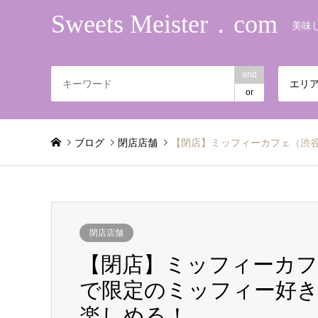
Sweets Meister．com
美味
and
エリ
or
ブログ
閉店店舗
【閉店】ミッフィーカフェ（渋谷パ
閉店店舗
【閉店】ミッフィーカフェ（
で限定のミッフィー好
楽しめる！