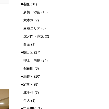
■港区
(31)
新橋・汐留
(15)
六本木
(7)
麻布エリア
(6)
虎ノ門・赤坂
(2)
白金
(1)
■墨田区
(27)
押上・向島
(24)
錦糸町
(3)
■葛飾区
(10)
■足立区
(8)
北千住
(7)
舎人
(1)
■江戸川区
(8)