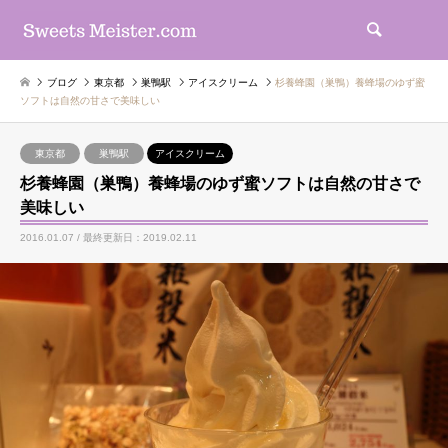
検索
ブログ
東京都
巣鴨駅
アイスクリーム
杉養蜂園（巣鴨）養蜂場のゆず蜜
ソフトは自然の甘さで美味しい
東京都
巣鴨駅
アイスクリーム
杉養蜂園（巣鴨）養蜂場のゆず蜜ソフトは自然の甘さで
美味しい
2016.01.07 / 最終更新日：2019.02.11