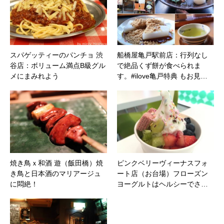
スパゲッティーのパンチョ 渋
船橋屋亀戸駅前店：行列なし
谷店：ボリューム満点B級グル
で絶品くず餅が食べられま
メにまみれよう
す。#ilove亀戸特典 もお見…
焼き鳥ｘ和酒 遊（飯田橋）焼
ピンクベリーヴィーナスフォ
き鳥と日本酒のマリアージュ
ート店（お台場）フローズン
に悶絶！
ヨーグルトはヘルシーでさ…