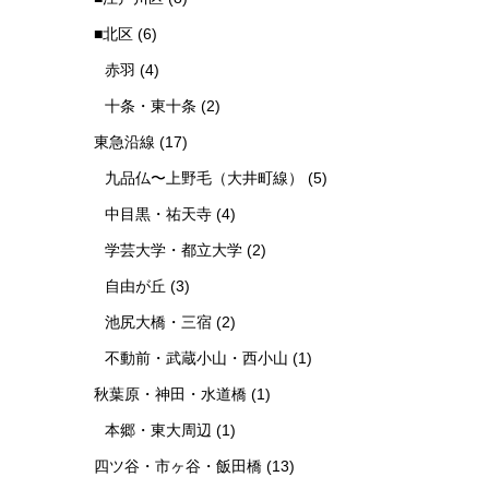
■北区
(6)
赤羽
(4)
十条・東十条
(2)
東急沿線
(17)
九品仏〜上野毛（大井町線）
(5)
中目黒・祐天寺
(4)
学芸大学・都立大学
(2)
自由が丘
(3)
池尻大橋・三宿
(2)
不動前・武蔵小山・西小山
(1)
秋葉原・神田・水道橋
(1)
本郷・東大周辺
(1)
四ツ谷・市ヶ谷・飯田橋
(13)