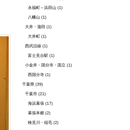
永福町～浜田山
(1)
八幡山
(1)
大井・蒲田
(1)
大井町
(1)
西武沿線
(1)
富士見台駅
(1)
小金井・国分寺・国立
(1)
西国分寺
(1)
千葉県
(39)
千葉市
(21)
海浜幕張
(17)
幕張本郷
(2)
検見川・稲毛
(2)