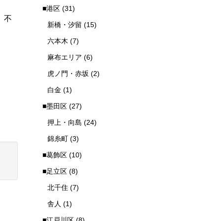
■港区
(31)
、不
新橋・汐留
(15)
六本木
(7)
麻布エリア
(6)
虎ノ門・赤坂
(2)
白金
(1)
■墨田区
(27)
押上・向島
(24)
錦糸町
(3)
■葛飾区
(10)
■足立区
(8)
北千住
(7)
舎人
(1)
■江戸川区
(8)