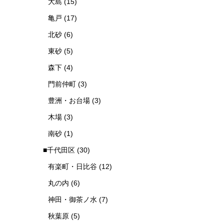
大島
(15)
亀戸
(17)
北砂
(6)
東砂
(5)
森下
(4)
門前仲町
(3)
豊洲・お台場
(3)
木場
(3)
南砂
(1)
■千代田区
(30)
有楽町・日比谷
(12)
丸の内
(6)
神田・御茶ノ水
(7)
秋葉原
(5)