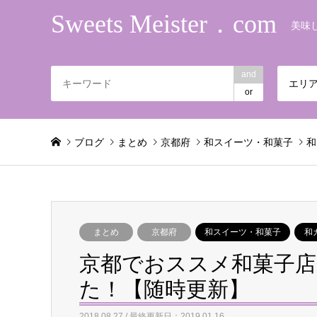
Sweets Meister．com
美味
and
エリ
or
ブログ
まとめ
京都府
和スイーツ・和菓子
和
まとめ
京都府
和スイーツ・和菓子
和
京都でおススメ和菓子店
た！【随時更新】
2018.08.27 / 最終更新日：2019.01.16