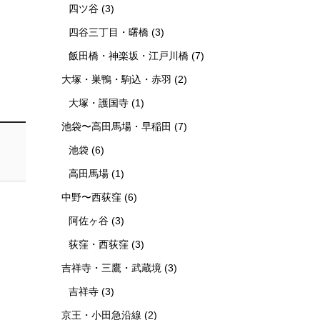
四ツ谷
(3)
四谷三丁目・曙橋
(3)
飯田橋・神楽坂・江戸川橋
(7)
大塚・巣鴨・駒込・赤羽
(2)
大塚・護国寺
(1)
池袋〜高田馬場・早稲田
(7)
池袋
(6)
高田馬場
(1)
中野〜西荻窪
(6)
阿佐ヶ谷
(3)
荻窪・西荻窪
(3)
吉祥寺・三鷹・武蔵境
(3)
吉祥寺
(3)
京王・小田急沿線
(2)