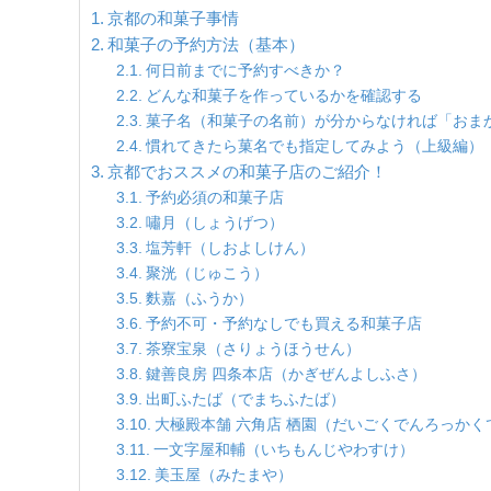
京都の和菓子事情
和菓子の予約方法（基本）
何日前までに予約すべきか？
どんな和菓子を作っているかを確認する
菓子名（和菓子の名前）が分からなければ「おま
慣れてきたら菓名でも指定してみよう（上級編）
京都でおススメの和菓子店のご紹介！
予約必須の和菓子店
嘯月（しょうげつ）
塩芳軒（しおよしけん）
聚洸（じゅこう）
麩嘉（ふうか）
予約不可・予約なしでも買える和菓子店
茶寮宝泉（さりょうほうせん）
鍵善良房 四条本店（かぎぜんよしふさ）
出町ふたば（でまちふたば）
大極殿本舗 六角店 栖園（だいごくでんろっかく
一文字屋和輔（いちもんじやわすけ）
美玉屋（みたまや）