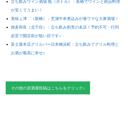
立ち飲みワイン酒場 瓶（ボトル）：新橋でワインと絶品料理
が安くてうまい！
美味ぇ津゛（新橋）：芝浦牛串煮込みが激ウマな大衆酒場！
徳多和良（北千住）：立ち飲み割烹の名店！予約不可・行列
必至で開店前が狙い目です♪
富士屋本店グリルバー日本橋浜町：立ち飲みでグリル料理と
お酒が最高に幸せ♪
その他の居酒屋投稿はこちらをクリック♪