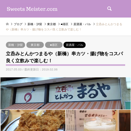
検索
ブログ
新橋・汐留
東京都
■港区
居酒屋・バル
立呑みとんかつまる
や（新橋）串カツ・揚げ物をコスパ良く立飲みで楽しむ！
新橋・汐留
東京都
■港区
居酒屋・バル
立呑みとんかつまるや（新橋）串カツ・揚げ物をコスパ
良く立飲みで楽しむ！
2017.05.03 / 最終更新日：2019.02.06