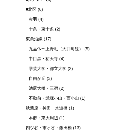
■北区
(6)
赤羽
(4)
十条・東十条
(2)
東急沿線
(17)
九品仏〜上野毛（大井町線）
(5)
中目黒・祐天寺
(4)
学芸大学・都立大学
(2)
自由が丘
(3)
池尻大橋・三宿
(2)
不動前・武蔵小山・西小山
(1)
秋葉原・神田・水道橋
(1)
本郷・東大周辺
(1)
四ツ谷・市ヶ谷・飯田橋
(13)