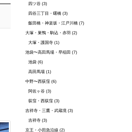
四ツ谷
(3)
四谷三丁目・曙橋
(3)
飯田橋・神楽坂・江戸川橋
(7)
大塚・巣鴨・駒込・赤羽
(2)
大塚・護国寺
(1)
池袋〜高田馬場・早稲田
(7)
池袋
(6)
高田馬場
(1)
中野〜西荻窪
(6)
阿佐ヶ谷
(3)
荻窪・西荻窪
(3)
吉祥寺・三鷹・武蔵境
(3)
吉祥寺
(3)
京王・小田急沿線
(2)