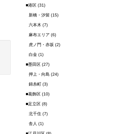
■港区
(31)
新橋・汐留
(15)
六本木
(7)
麻布エリア
(6)
虎ノ門・赤坂
(2)
白金
(1)
■墨田区
(27)
押上・向島
(24)
錦糸町
(3)
■葛飾区
(10)
■足立区
(8)
北千住
(7)
舎人
(1)
■江戸川区
(8)