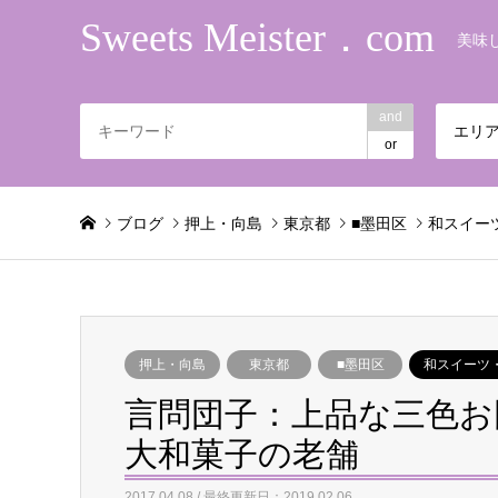
Sweets Meister．com
美味
and
エリ
or
ブログ
押上・向島
東京都
■墨田区
和スイー
押上・向島
東京都
■墨田区
和スイーツ
言問団子：上品な三色お
大和菓子の老舗
2017.04.08 / 最終更新日：2019.02.06