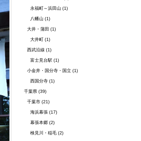
永福町～浜田山
(1)
八幡山
(1)
大井・蒲田
(1)
大井町
(1)
西武沿線
(1)
富士見台駅
(1)
小金井・国分寺・国立
(1)
西国分寺
(1)
千葉県
(39)
千葉市
(21)
海浜幕張
(17)
幕張本郷
(2)
検見川・稲毛
(2)