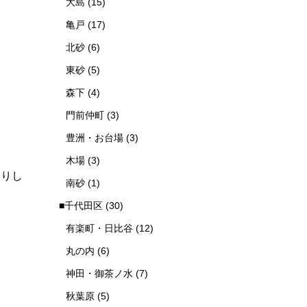
大島
(15)
亀戸
(17)
北砂
(6)
東砂
(5)
森下
(4)
門前仲町
(3)
豊洲・お台場
(3)
木場
(3)
たりし
南砂
(1)
■千代田区
(30)
有楽町・日比谷
(12)
丸の内
(6)
神田・御茶ノ水
(7)
秋葉原
(5)