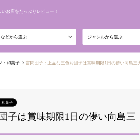
しいお店をたっぷりレビュー！
アなどから選ぶ
ジャンルから選ぶ
ツ・和菓子
言問団子：上品な三色お団子は賞味期限1日の儚い向島三
・和菓子
団子は賞味期限1日の儚い向島三