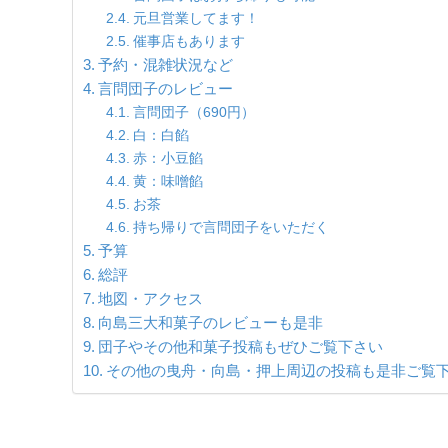
元旦営業してます！
催事店もあります
予約・混雑状況など
言問団子のレビュー
言問団子（690円）
白：白餡
赤：小豆餡
黄：味噌餡
お茶
持ち帰りで言問団子をいただく
予算
総評
地図・アクセス
向島三大和菓子のレビューも是非
団子やその他和菓子投稿もぜひご覧下さい
その他の曳舟・向島・押上周辺の投稿も是非ご覧