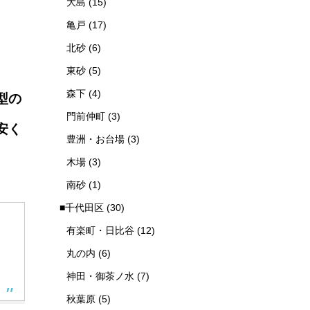
大島
(15)
亀戸
(17)
北砂
(6)
東砂
(5)
森下
(4)
型の
門前仲町
(3)
安く
豊洲・お台場
(3)
木場
(3)
南砂
(1)
■千代田区
(30)
有楽町・日比谷
(12)
丸の内
(6)
神田・御茶ノ水
(7)
秋葉原
(5)