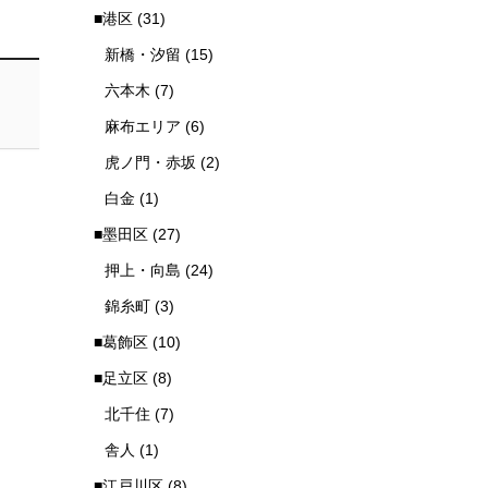
■港区
(31)
新橋・汐留
(15)
六本木
(7)
麻布エリア
(6)
虎ノ門・赤坂
(2)
白金
(1)
■墨田区
(27)
押上・向島
(24)
錦糸町
(3)
■葛飾区
(10)
■足立区
(8)
北千住
(7)
舎人
(1)
■江戸川区
(8)