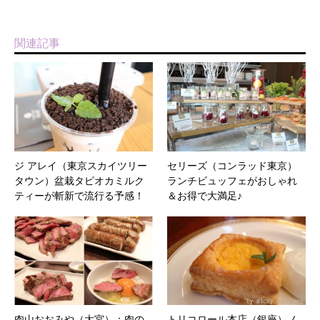
関連記事
ジ アレイ（東京スカイツリー
セリーズ（コンラッド東京）
タウン）盆栽タピオカミルク
ランチビュッフェがおしゃれ
ティーが斬新で流行る予感！
＆お得で大満足♪
肉山おおみや（大宮）：肉の
トリコロール本店（銀座）ノ