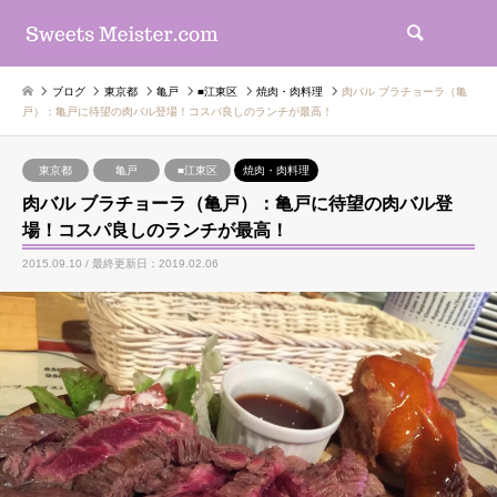
検索
ブログ
東京都
亀戸
■江東区
焼肉・肉料理
肉バル ブラチョーラ（亀
戸）：亀戸に待望の肉バル登場！コスパ良しのランチが最高！
東京都
亀戸
■江東区
焼肉・肉料理
肉バル ブラチョーラ（亀戸）：亀戸に待望の肉バル登
場！コスパ良しのランチが最高！
2015.09.10 / 最終更新日：2019.02.06