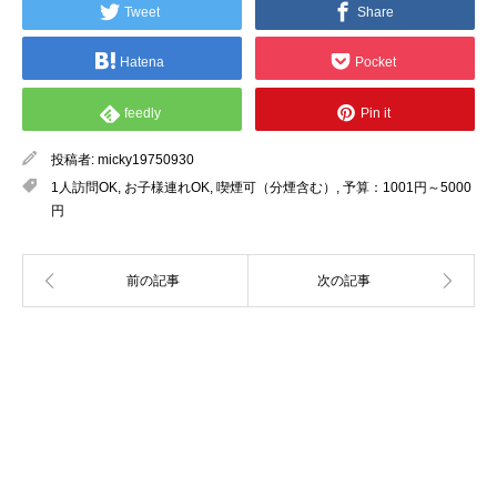
Tweet
Share
Hatena
Pocket
feedly
Pin it
投稿者:
micky19750930
1人訪問OK
,
お子様連れOK
,
喫煙可（分煙含む）
,
予算：1001円～5000
円