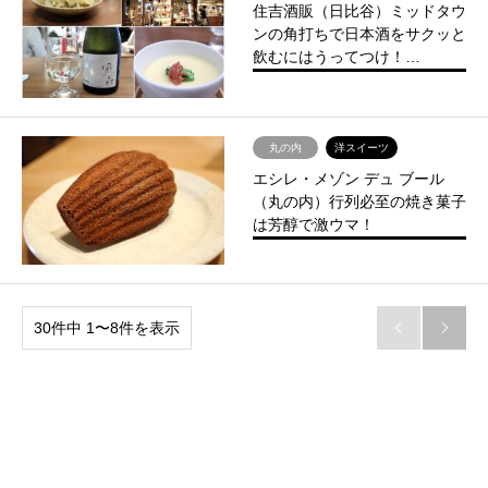
住吉酒販（日比谷）ミッドタウ
ンの角打ちで日本酒をサクッと
飲むにはうってつけ！…
丸の内
洋スイーツ
エシレ・メゾン デュ ブール
（丸の内）行列必至の焼き菓子
は芳醇で激ウマ！
30件中 1〜8件を表示

