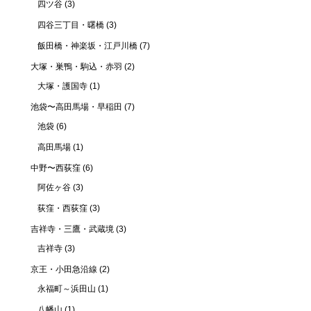
四ツ谷
(3)
四谷三丁目・曙橋
(3)
飯田橋・神楽坂・江戸川橋
(7)
大塚・巣鴨・駒込・赤羽
(2)
大塚・護国寺
(1)
池袋〜高田馬場・早稲田
(7)
池袋
(6)
高田馬場
(1)
中野〜西荻窪
(6)
阿佐ヶ谷
(3)
荻窪・西荻窪
(3)
吉祥寺・三鷹・武蔵境
(3)
吉祥寺
(3)
京王・小田急沿線
(2)
永福町～浜田山
(1)
八幡山
(1)