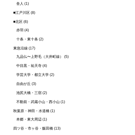
舎人
(1)
■江戸川区
(8)
■北区
(6)
赤羽
(4)
十条・東十条
(2)
東急沿線
(17)
九品仏〜上野毛（大井町線）
(5)
中目黒・祐天寺
(4)
学芸大学・都立大学
(2)
自由が丘
(3)
池尻大橋・三宿
(2)
不動前・武蔵小山・西小山
(1)
秋葉原・神田・水道橋
(1)
本郷・東大周辺
(1)
四ツ谷・市ヶ谷・飯田橋
(13)