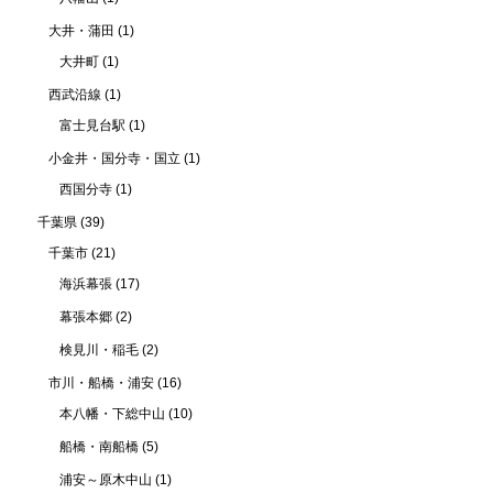
大井・蒲田
(1)
大井町
(1)
西武沿線
(1)
富士見台駅
(1)
小金井・国分寺・国立
(1)
西国分寺
(1)
千葉県
(39)
千葉市
(21)
海浜幕張
(17)
幕張本郷
(2)
検見川・稲毛
(2)
市川・船橋・浦安
(16)
本八幡・下総中山
(10)
船橋・南船橋
(5)
浦安～原木中山
(1)