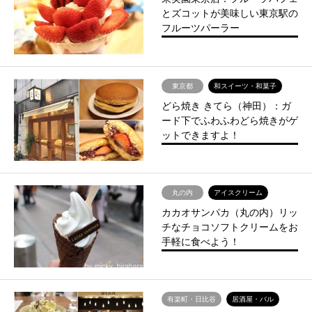
とズコットが美味しい東京駅の
フルーツパーラー
東京都
和スイーツ・和菓子
どら焼き きてら（神田）：ガ
ード下でふわふわどら焼きがゲ
ットできますよ！
丸の内
アイスクリーム
カカオサンパカ（丸の内）リッ
チなチョコソフトクリームをお
手軽に食べよう！
有楽町・日比谷
居酒屋・バル