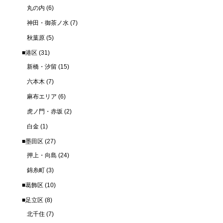
丸の内
(6)
神田・御茶ノ水
(7)
秋葉原
(5)
■港区
(31)
新橋・汐留
(15)
六本木
(7)
麻布エリア
(6)
虎ノ門・赤坂
(2)
白金
(1)
■墨田区
(27)
押上・向島
(24)
錦糸町
(3)
■葛飾区
(10)
■足立区
(8)
北千住
(7)