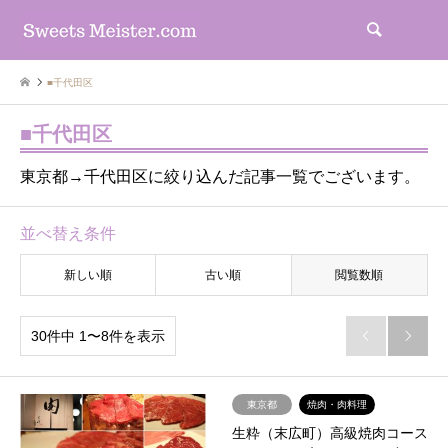
検索
■千代田区
■千代田区
東京都→千代田区に絞り込んだ記事一覧でございます。
並べ替え条件
新しい順
古い順
閲覧数順
30件中 1〜8件を表示


東京都
焼肉・肉料理
生粋（末広町）高級焼肉コース