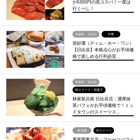
が6300円の高コスパ！一度は
行くべし！
有楽町・日比谷
中華
添好運（ティム・ホー・ワン）
【日比谷】本格点心がお手頃価
格で楽しめる行列必至…
有楽町・日比谷
和スイーツ・和菓子
林家新兵衛 日比谷店：濃厚抹
茶パフェがお手頃価格で！ミッ
ドタウンのスイーツス…
東京都
洋スイーツ
果実園東京店：フルーツパフェ