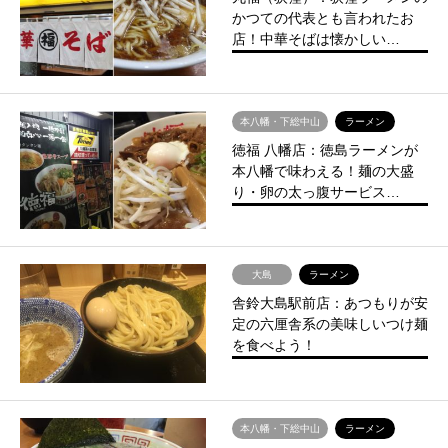
かつての代表とも言われたお
店！中華そばは懐かしい…
本八幡・下総中山
ラーメン
徳福 八幡店：徳島ラーメンが
本八幡で味わえる！麺の大盛
り・卵の太っ腹サービス…
大島
ラーメン
舎鈴大島駅前店：あつもりが安
定の六厘舎系の美味しいつけ麺
を食べよう！
本八幡・下総中山
ラーメン