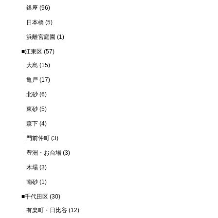
銀座
(96)
日本橋
(5)
浜離宮庭園
(1)
■江東区
(57)
大島
(15)
亀戸
(17)
北砂
(6)
東砂
(5)
森下
(4)
門前仲町
(3)
豊洲・お台場
(3)
木場
(3)
南砂
(1)
■千代田区
(30)
有楽町・日比谷
(12)