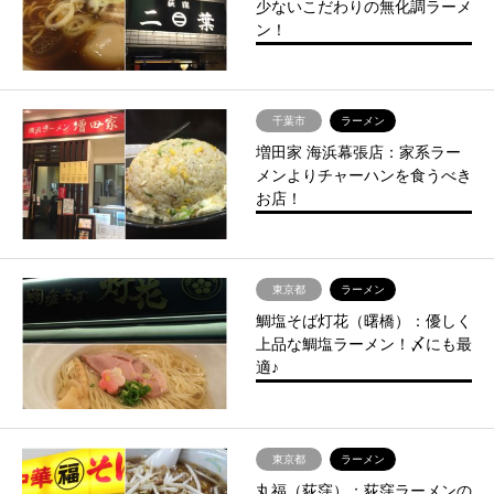
少ないこだわりの無化調ラーメ
ン！
千葉市
ラーメン
増田家 海浜幕張店：家系ラー
メンよりチャーハンを食うべき
お店！
東京都
ラーメン
鯛塩そば灯花（曙橋）：優しく
上品な鯛塩ラーメン！〆にも最
適♪
東京都
ラーメン
丸福（荻窪）：荻窪ラーメンの