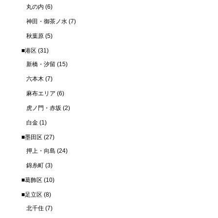
丸の内
(6)
神田・御茶ノ水
(7)
秋葉原
(5)
■港区
(31)
新橋・汐留
(15)
六本木
(7)
麻布エリア
(6)
虎ノ門・赤坂
(2)
白金
(1)
■墨田区
(27)
押上・向島
(24)
錦糸町
(3)
■葛飾区
(10)
■足立区
(8)
北千住
(7)