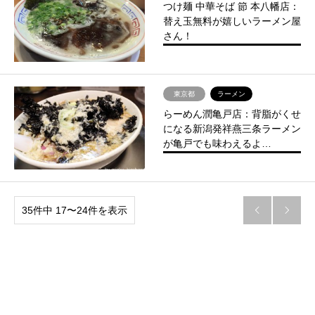
つけ麺 中華そば 節 本八幡店：
替え玉無料が嬉しいラーメン屋
さん！
東京都
ラーメン
らーめん潤亀戸店：背脂がくせ
になる新潟発祥燕三条ラーメン
が亀戸でも味わえるよ…
35件中 17〜24件を表示

