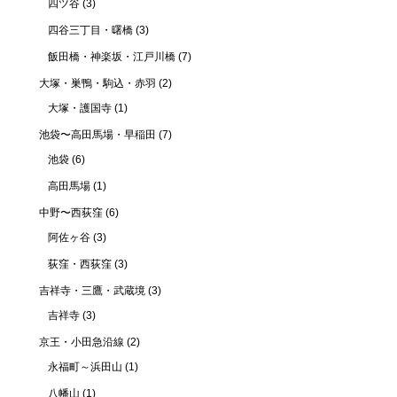
四ツ谷
(3)
四谷三丁目・曙橋
(3)
飯田橋・神楽坂・江戸川橋
(7)
大塚・巣鴨・駒込・赤羽
(2)
大塚・護国寺
(1)
池袋〜高田馬場・早稲田
(7)
池袋
(6)
高田馬場
(1)
中野〜西荻窪
(6)
阿佐ヶ谷
(3)
荻窪・西荻窪
(3)
吉祥寺・三鷹・武蔵境
(3)
吉祥寺
(3)
京王・小田急沿線
(2)
永福町～浜田山
(1)
八幡山
(1)