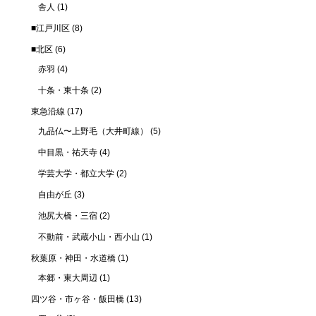
舎人
(1)
■江戸川区
(8)
■北区
(6)
赤羽
(4)
十条・東十条
(2)
東急沿線
(17)
九品仏〜上野毛（大井町線）
(5)
中目黒・祐天寺
(4)
学芸大学・都立大学
(2)
自由が丘
(3)
池尻大橋・三宿
(2)
不動前・武蔵小山・西小山
(1)
秋葉原・神田・水道橋
(1)
本郷・東大周辺
(1)
四ツ谷・市ヶ谷・飯田橋
(13)