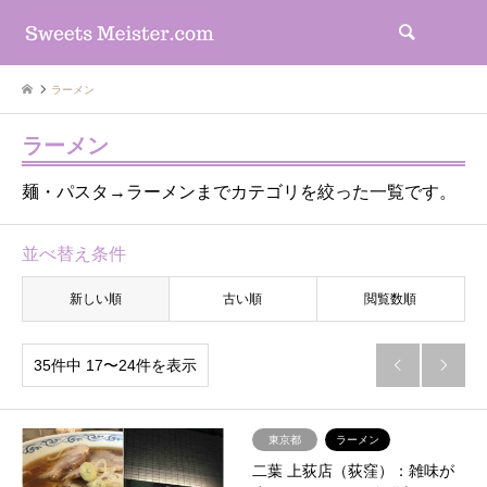
検索
ラーメン
ラーメン
麺・パスタ→ラーメンまでカテゴリを絞った一覧です。
並べ替え条件
新しい順
古い順
閲覧数順
35件中 17〜24件を表示


東京都
ラーメン
二葉 上荻店（荻窪）：雑味が