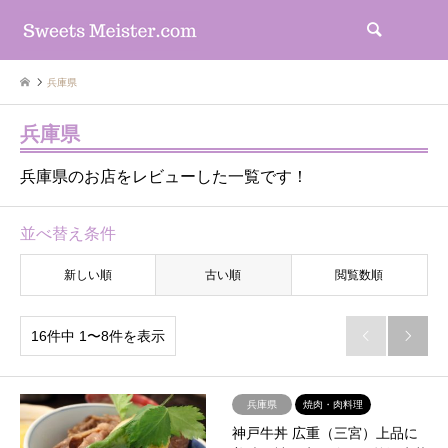
検索
兵庫県
兵庫県
兵庫県のお店をレビューした一覧です！
並べ替え条件
新しい順
古い順
閲覧数順
16件中 1〜8件を表示


兵庫県
焼肉・肉料理
神戸牛丼 広重（三宮）上品に