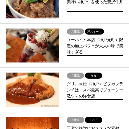
美味い神戸牛を使った贅沢牛丼
♪
兵庫県
洋スイーツ
ユーハイム本店（神戸元町）限
定の極上パフェが大人の味で美
味すぎる！
兵庫県
洋食
グリル末松（神戸）ビフカツラ
ンチはコスパ最高でジューシー
激ウマの洋食店
兵庫県
BAR
三宮で絶対におススメな素敵