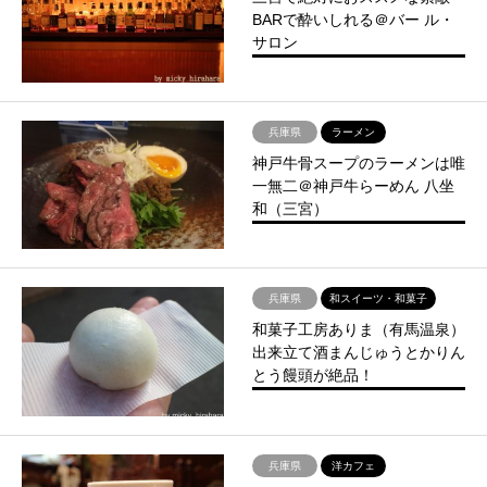
BARで酔いしれる＠バー ル・
サロン
兵庫県
ラーメン
神戸牛骨スープのラーメンは唯
一無二＠神戸牛らーめん 八坐
和（三宮）
兵庫県
和スイーツ・和菓子
和菓子工房ありま（有馬温泉）
出来立て酒まんじゅうとかりん
とう饅頭が絶品！
兵庫県
洋カフェ