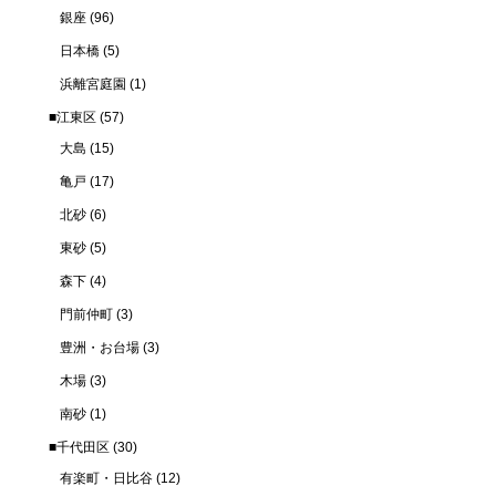
銀座
(96)
日本橋
(5)
浜離宮庭園
(1)
■江東区
(57)
大島
(15)
亀戸
(17)
北砂
(6)
東砂
(5)
森下
(4)
門前仲町
(3)
豊洲・お台場
(3)
木場
(3)
南砂
(1)
■千代田区
(30)
有楽町・日比谷
(12)