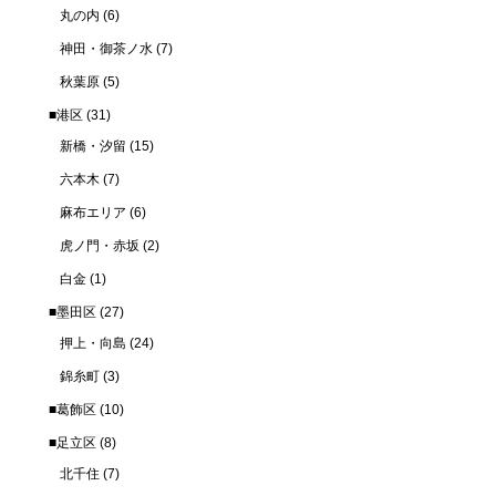
丸の内
(6)
神田・御茶ノ水
(7)
秋葉原
(5)
■港区
(31)
新橋・汐留
(15)
六本木
(7)
麻布エリア
(6)
虎ノ門・赤坂
(2)
白金
(1)
■墨田区
(27)
押上・向島
(24)
錦糸町
(3)
■葛飾区
(10)
■足立区
(8)
北千住
(7)