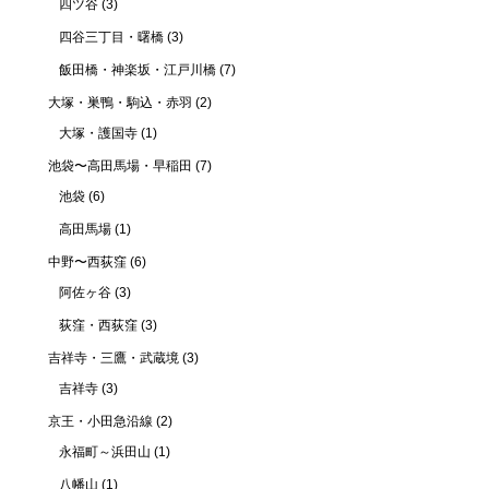
四ツ谷
(3)
四谷三丁目・曙橋
(3)
飯田橋・神楽坂・江戸川橋
(7)
大塚・巣鴨・駒込・赤羽
(2)
大塚・護国寺
(1)
池袋〜高田馬場・早稲田
(7)
池袋
(6)
高田馬場
(1)
中野〜西荻窪
(6)
阿佐ヶ谷
(3)
荻窪・西荻窪
(3)
吉祥寺・三鷹・武蔵境
(3)
吉祥寺
(3)
京王・小田急沿線
(2)
永福町～浜田山
(1)
八幡山
(1)