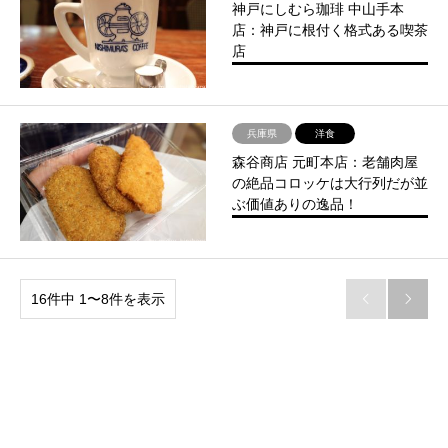
神戸にしむら珈琲 中山手本
店：神戸に根付く格式ある喫茶
店
兵庫県
洋食
森谷商店 元町本店：老舗肉屋
の絶品コロッケは大行列だが並
ぶ価値ありの逸品！
16件中 1〜8件を表示

