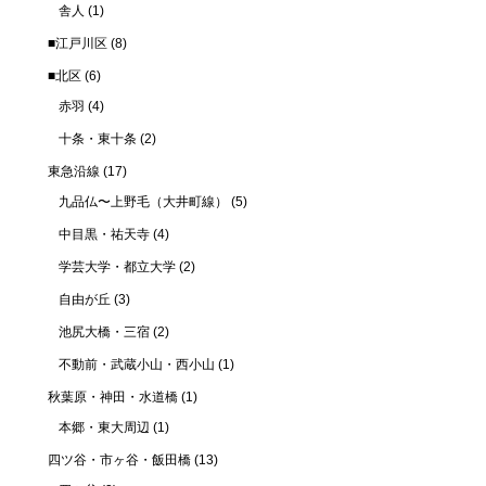
舎人
(1)
■江戸川区
(8)
■北区
(6)
赤羽
(4)
十条・東十条
(2)
東急沿線
(17)
九品仏〜上野毛（大井町線）
(5)
中目黒・祐天寺
(4)
学芸大学・都立大学
(2)
自由が丘
(3)
池尻大橋・三宿
(2)
不動前・武蔵小山・西小山
(1)
秋葉原・神田・水道橋
(1)
本郷・東大周辺
(1)
四ツ谷・市ヶ谷・飯田橋
(13)