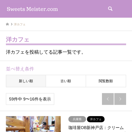
検索
洋カフェ
洋カフェ
洋カフェを投稿してる記事一覧です。
並べ替え条件
新しい順
古い順
閲覧数順
59件中 9〜16件を表示


兵庫県
洋カフェ
珈琲屋OB新神戸店：クリーム