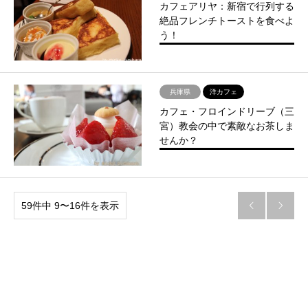
カフェアリヤ：新宿で行列する
絶品フレンチトーストを食べよ
う！
兵庫県
洋カフェ
カフェ・フロインドリーブ（三
宮）教会の中で素敵なお茶しま
せんか？
59件中 9〜16件を表示

