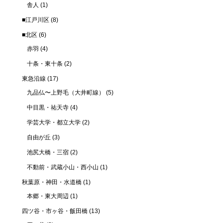
舎人
(1)
■江戸川区
(8)
■北区
(6)
赤羽
(4)
十条・東十条
(2)
東急沿線
(17)
九品仏〜上野毛（大井町線）
(5)
中目黒・祐天寺
(4)
学芸大学・都立大学
(2)
自由が丘
(3)
池尻大橋・三宿
(2)
不動前・武蔵小山・西小山
(1)
秋葉原・神田・水道橋
(1)
本郷・東大周辺
(1)
四ツ谷・市ヶ谷・飯田橋
(13)