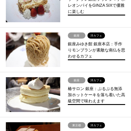
レオンパイをGINZA SIXで優雅
に楽しむ
銀座
洋カフェ
銀座みゆき館 銀座本店：手作
りモンブランが素敵な南仏を思
わせるカフェ
銀座
洋カフェ
椿サロン 銀座：ぷるぷる無添
加ホットケーキを落ち着いた高
級空間で味わえます
東京都
洋カフェ