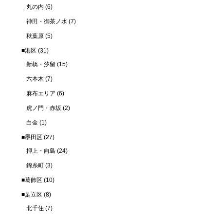
丸の内
(6)
神田・御茶ノ水
(7)
秋葉原
(5)
■港区
(31)
新橋・汐留
(15)
六本木
(7)
麻布エリア
(6)
虎ノ門・赤坂
(2)
白金
(1)
■墨田区
(27)
押上・向島
(24)
錦糸町
(3)
■葛飾区
(10)
■足立区
(8)
北千住
(7)