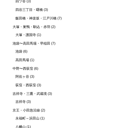
四ツ谷
(3)
四谷三丁目・曙橋
(3)
飯田橋・神楽坂・江戸川橋
(7)
大塚・巣鴨・駒込・赤羽
(2)
大塚・護国寺
(1)
池袋〜高田馬場・早稲田
(7)
池袋
(6)
高田馬場
(1)
中野〜西荻窪
(6)
阿佐ヶ谷
(3)
荻窪・西荻窪
(3)
吉祥寺・三鷹・武蔵境
(3)
吉祥寺
(3)
京王・小田急沿線
(2)
永福町～浜田山
(1)
八幡山
(1)