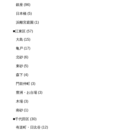
銀座
(96)
日本橋
(5)
浜離宮庭園
(1)
■江東区
(57)
大島
(15)
亀戸
(17)
北砂
(6)
東砂
(5)
森下
(4)
門前仲町
(3)
豊洲・お台場
(3)
木場
(3)
南砂
(1)
■千代田区
(30)
有楽町・日比谷
(12)