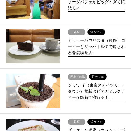
ソーダパフェがビッグすぎて悶
絶モノ！
銀座
洋カフェ
カフェーパウリスタ（銀座）コ
ーヒーとザッハトルテで癒され
る老舗喫茶店
押上・向島
洋カフェ
ジ アレイ（東京スカイツリー
タウン）盆栽タピオカミルクテ
ィーが斬新で流行る予…
銀座
洋カフェ
ザ・グラン銀座ラウンジ：ナポ