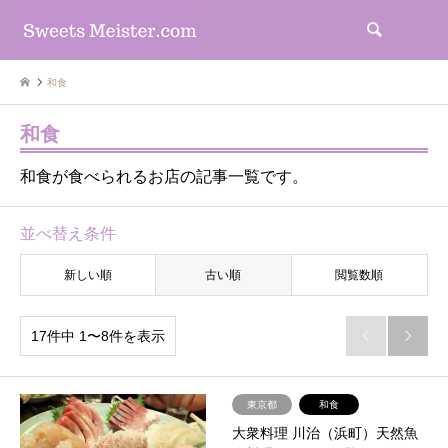
検索
和食
和食
和食が食べられるお店の記事一覧です。
並べ替え条件
新しい順
古い順
閲覧数順
17件中 1〜8件を表示


東京都
和食
大衆料理 川治（浜町）天然魚