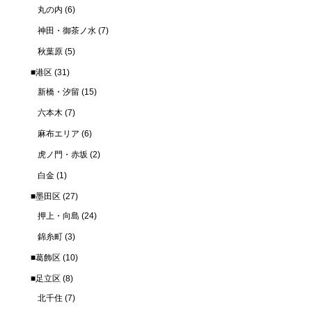
丸の内
(6)
神田・御茶ノ水
(7)
秋葉原
(5)
■港区
(31)
新橋・汐留
(15)
六本木
(7)
麻布エリア
(6)
虎ノ門・赤坂
(2)
白金
(1)
■墨田区
(27)
押上・向島
(24)
錦糸町
(3)
■葛飾区
(10)
■足立区
(8)
北千住
(7)