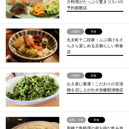
介料理がたっぷり驚きコスパの
予約困難店
京都府
和食
丸太町十二段家：ぶぶ漬けをさ
らさら楽しめる京都らしい和食
店
京都府
和食
お土産に最適！こだわりの京漬
物を召し上がれ＠加藤順漬物店
新橋・汐留
和食
新橋で鳥料理の超お得な飲み放