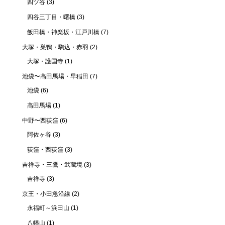
四ツ谷
(3)
四谷三丁目・曙橋
(3)
飯田橋・神楽坂・江戸川橋
(7)
大塚・巣鴨・駒込・赤羽
(2)
大塚・護国寺
(1)
池袋〜高田馬場・早稲田
(7)
池袋
(6)
高田馬場
(1)
中野〜西荻窪
(6)
阿佐ヶ谷
(3)
荻窪・西荻窪
(3)
吉祥寺・三鷹・武蔵境
(3)
吉祥寺
(3)
京王・小田急沿線
(2)
永福町～浜田山
(1)
八幡山
(1)