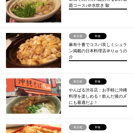
題コース♪＠水炊き 駿
東京都
和食
麻布十番でコスパ良しミシュラ
ン掲載の日本料理店＠りゅうの
介
東京都
和食
やんばる渋谷店：お手軽に沖縄
料理を楽しめる！飲んだ後の〆
にも最適だよ！
東京都
和食