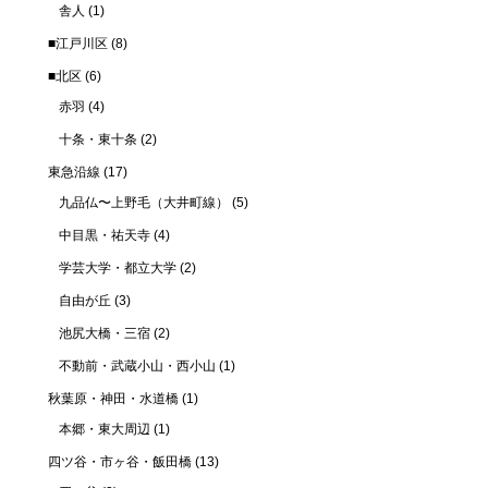
舎人
(1)
■江戸川区
(8)
■北区
(6)
赤羽
(4)
十条・東十条
(2)
東急沿線
(17)
九品仏〜上野毛（大井町線）
(5)
中目黒・祐天寺
(4)
学芸大学・都立大学
(2)
自由が丘
(3)
池尻大橋・三宿
(2)
不動前・武蔵小山・西小山
(1)
秋葉原・神田・水道橋
(1)
本郷・東大周辺
(1)
四ツ谷・市ヶ谷・飯田橋
(13)