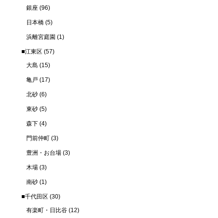
銀座
(96)
日本橋
(5)
浜離宮庭園
(1)
■江東区
(57)
大島
(15)
亀戸
(17)
北砂
(6)
東砂
(5)
森下
(4)
門前仲町
(3)
豊洲・お台場
(3)
木場
(3)
南砂
(1)
■千代田区
(30)
有楽町・日比谷
(12)