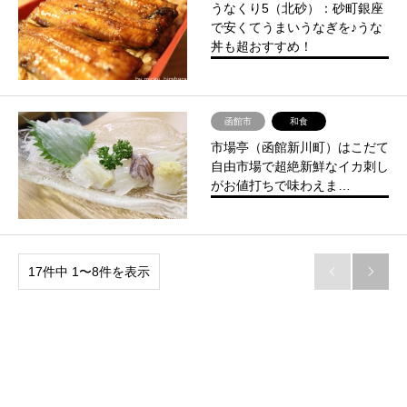
うなくり5（北砂）：砂町銀座
で安くてうまいうなぎを♪うな
丼も超おすすめ！
函館市
和食
市場亭（函館新川町）はこだて
自由市場で超絶新鮮なイカ刺し
がお値打ちで味わえま…
17件中 1〜8件を表示

