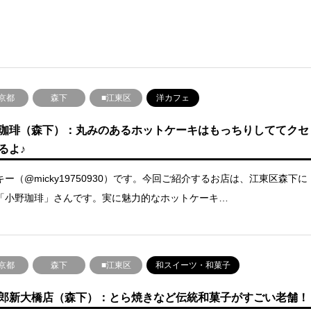
京都
森下
■江東区
洋カフェ
珈琲（森下）：丸みのあるホットケーキはもっちりしててクセ
るよ♪
キー（@micky19750930）です。今回ご紹介するお店は、江東区森下に
「小野珈琲」さんです。実に魅力的なホットケーキ…
京都
森下
■江東区
和スイーツ・和菓子
郎新大橋店（森下）：とら焼きなど伝統和菓子がすごい老舗！