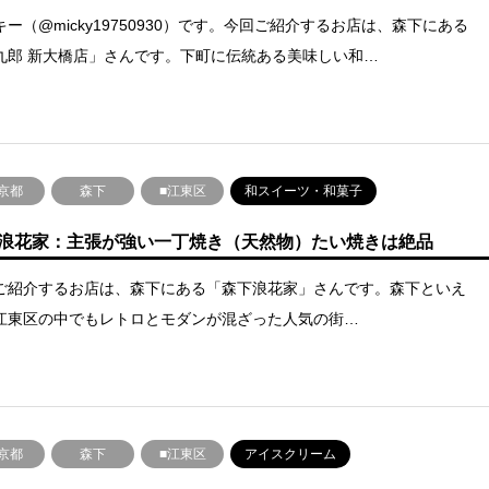
キー（@micky19750930）です。今回ご紹介するお店は、森下にある
九郎 新大橋店」さんです。下町に伝統ある美味しい和…
京都
森下
■江東区
和スイーツ・和菓子
浪花家：主張が強い一丁焼き（天然物）たい焼きは絶品
ご紹介するお店は、森下にある「森下浪花家」さんです。森下といえ
江東区の中でもレトロとモダンが混ざった人気の街…
京都
森下
■江東区
アイスクリーム