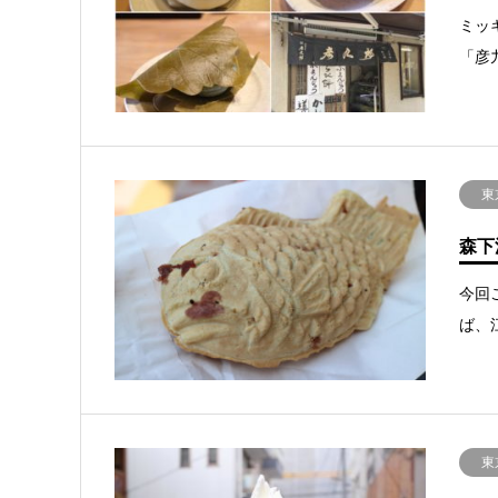
ミッ
「彦
東
森下
今回
ば、
東