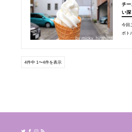
チー
い深
今回
ボト
4件中 1〜4件を表示