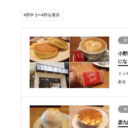
4件中 1〜4件を表示
東
小野
にな
ミッ
ある
東
彦九