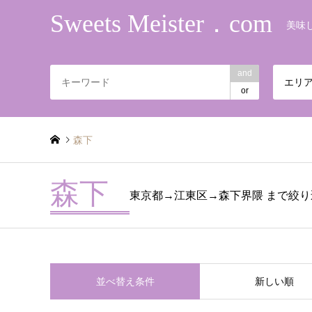
Sweets Meister．com
美味
and
エリ
or
森下
森下
東京都→江東区→森下界隈 まで絞
並べ替え条件
新しい順