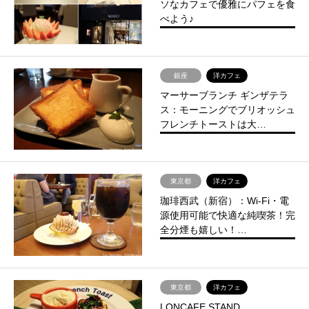
ソなカフェで優雅にパフェを食
べよう♪
銀座
洋カフェ
マーサーブランチ ギンザテラ
ス：モーニングでブリオッシュ
フレンチトーストは大…
東京都
洋カフェ
珈琲西武（新宿）：Wi-Fi・電
源使用可能で快適な純喫茶！完
全分煙も嬉しい！…
東京都
洋カフェ
LONCAFE STAND