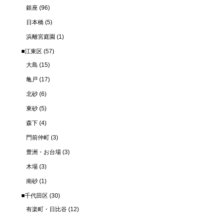
銀座
(96)
日本橋
(5)
浜離宮庭園
(1)
■江東区
(57)
大島
(15)
亀戸
(17)
北砂
(6)
東砂
(5)
森下
(4)
門前仲町
(3)
豊洲・お台場
(3)
木場
(3)
南砂
(1)
■千代田区
(30)
有楽町・日比谷
(12)