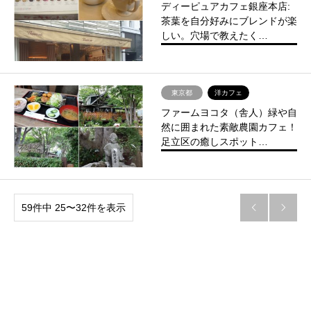
ディーピュアカフェ銀座本店:
茶葉を自分好みにブレンドが楽
しい。穴場で教えたく…
東京都
洋カフェ
ファームヨコタ（舎人）緑や自
然に囲まれた素敵農園カフェ！
足立区の癒しスポット…
59件中 25〜32件を表示

