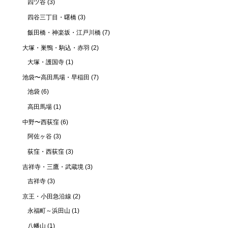
四ツ谷
(3)
四谷三丁目・曙橋
(3)
飯田橋・神楽坂・江戸川橋
(7)
大塚・巣鴨・駒込・赤羽
(2)
大塚・護国寺
(1)
池袋〜高田馬場・早稲田
(7)
池袋
(6)
高田馬場
(1)
中野〜西荻窪
(6)
阿佐ヶ谷
(3)
荻窪・西荻窪
(3)
吉祥寺・三鷹・武蔵境
(3)
吉祥寺
(3)
京王・小田急沿線
(2)
永福町～浜田山
(1)
八幡山
(1)