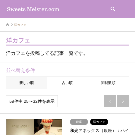
検索
洋カフェ
洋カフェ
洋カフェを投稿してる記事一覧です。
並べ替え条件
新しい順
古い順
閲覧数順
59件中 25〜32件を表示


銀座
洋カフェ
和光アネックス（銀座）：ハイ