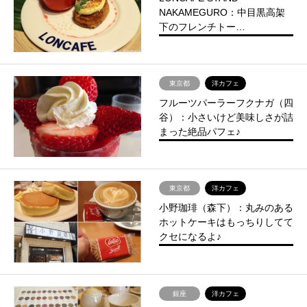
NAKAMEGURO：中目黒高架
下のフレンチトー…
東京都
洋カフェ
フルーツパーラーフクナガ（四
谷）：小さいけど美味しさが詰
まった絶品パフェ♪
東京都
洋カフェ
小野珈琲（森下）：丸みのある
ホットケーキはもっちりしてて
クセになるよ♪
銀座
洋カフェ