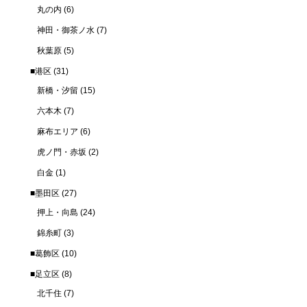
丸の内
(6)
神田・御茶ノ水
(7)
秋葉原
(5)
■港区
(31)
新橋・汐留
(15)
六本木
(7)
麻布エリア
(6)
虎ノ門・赤坂
(2)
白金
(1)
■墨田区
(27)
押上・向島
(24)
錦糸町
(3)
■葛飾区
(10)
■足立区
(8)
北千住
(7)