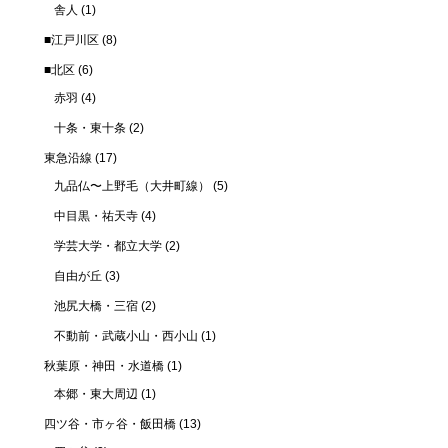
舎人
(1)
■江戸川区
(8)
■北区
(6)
赤羽
(4)
十条・東十条
(2)
東急沿線
(17)
九品仏〜上野毛（大井町線）
(5)
中目黒・祐天寺
(4)
学芸大学・都立大学
(2)
自由が丘
(3)
池尻大橋・三宿
(2)
不動前・武蔵小山・西小山
(1)
秋葉原・神田・水道橋
(1)
本郷・東大周辺
(1)
四ツ谷・市ヶ谷・飯田橋
(13)