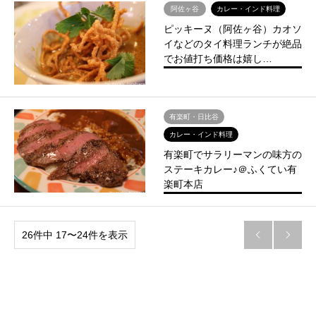
阿佐ヶ谷
カレー・インド料理
ピッキーヌ（阿佐ヶ谷）カオソ
イなどのタイ料理ランチが絶品
でお値打ち価格は嬉し…
有楽町・日比谷
カレー・インド料理
有楽町でサラリーマンの味方の
ステーキカレー♪＠ふくてい有
楽町本店
26件中 17〜24件を表示

