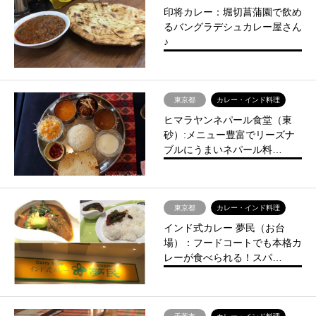
印将カレー：堀切菖蒲園で飲め
るバングラデシュカレー屋さん
♪
東京都
カレー・インド料理
ヒマラヤンネパール食堂（東
砂）:メニュー豊富でリーズナ
ブルにうまいネパール料…
東京都
カレー・インド料理
インド式カレー 夢民（お台
場）：フードコートでも本格カ
レーが食べられる！スパ…