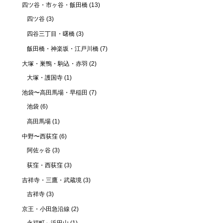
四ツ谷・市ヶ谷・飯田橋
(13)
四ツ谷
(3)
四谷三丁目・曙橋
(3)
飯田橋・神楽坂・江戸川橋
(7)
大塚・巣鴨・駒込・赤羽
(2)
大塚・護国寺
(1)
池袋〜高田馬場・早稲田
(7)
池袋
(6)
高田馬場
(1)
中野〜西荻窪
(6)
阿佐ヶ谷
(3)
荻窪・西荻窪
(3)
吉祥寺・三鷹・武蔵境
(3)
吉祥寺
(3)
京王・小田急沿線
(2)