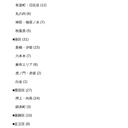
有楽町・日比谷
(12)
丸の内
(6)
神田・御茶ノ水
(7)
秋葉原
(5)
■港区
(31)
新橋・汐留
(15)
六本木
(7)
麻布エリア
(6)
虎ノ門・赤坂
(2)
白金
(1)
■墨田区
(27)
押上・向島
(24)
錦糸町
(3)
■葛飾区
(10)
■足立区
(8)