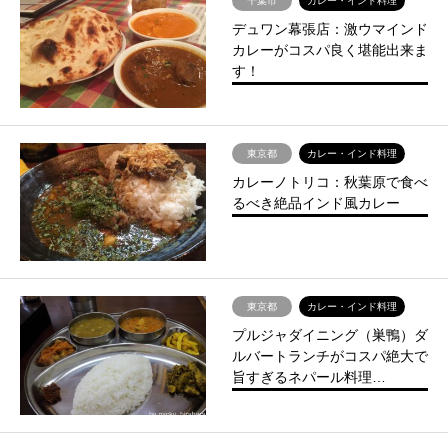
千葉市
カレー・インド料理
デュワン幕張店：激ウマインド
カレーがコスパ良く堪能出来ま
す！
東京都
カレー・インド料理
カレーノトリコ：秋葉原で食べ
るべき絶品インド風カレー
東京都
カレー・インド料理
プルジャダイニング（巣鴨）ダ
ルバートランチがコスパ絶大で
旨すぎるネパール料理…