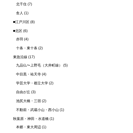
北千住
(7)
舎人
(1)
■江戸川区
(8)
■北区
(6)
赤羽
(4)
十条・東十条
(2)
東急沿線
(17)
九品仏〜上野毛（大井町線）
(5)
中目黒・祐天寺
(4)
学芸大学・都立大学
(2)
自由が丘
(3)
池尻大橋・三宿
(2)
不動前・武蔵小山・西小山
(1)
秋葉原・神田・水道橋
(1)
本郷・東大周辺
(1)