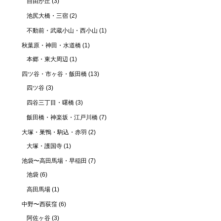
自由が丘
(3)
池尻大橋・三宿
(2)
不動前・武蔵小山・西小山
(1)
秋葉原・神田・水道橋
(1)
本郷・東大周辺
(1)
四ツ谷・市ヶ谷・飯田橋
(13)
四ツ谷
(3)
四谷三丁目・曙橋
(3)
飯田橋・神楽坂・江戸川橋
(7)
大塚・巣鴨・駒込・赤羽
(2)
大塚・護国寺
(1)
池袋〜高田馬場・早稲田
(7)
池袋
(6)
高田馬場
(1)
中野〜西荻窪
(6)
阿佐ヶ谷
(3)