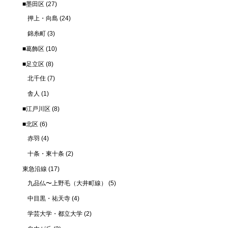
■墨田区
(27)
押上・向島
(24)
錦糸町
(3)
■葛飾区
(10)
■足立区
(8)
北千住
(7)
舎人
(1)
■江戸川区
(8)
■北区
(6)
赤羽
(4)
十条・東十条
(2)
東急沿線
(17)
九品仏〜上野毛（大井町線）
(5)
中目黒・祐天寺
(4)
学芸大学・都立大学
(2)