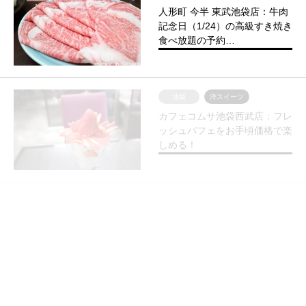
人形町 今半 東武池袋店：牛肉
記念日（1/24）の高級すき焼き
食べ放題の予約…
池袋
洋スイーツ
カフェコムサ池袋西武店：フレ
ッシュパフェをお手頃価格で楽
しめる！
池袋
洋スイーツ
ラ ファミーユ（池袋）：ふわ
ふわ激ウマシフォンケーキ！店
内も素敵♪