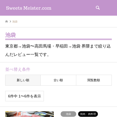
検索
池袋
池袋
東京都→池袋〜高田馬場・早稲田→池袋 界隈まで絞り込
んだレビュー一覧です。
並べ替え条件
新しい順
古い順
閲覧数順
6件中 1〜6件を表示
池袋
焼肉・肉料理