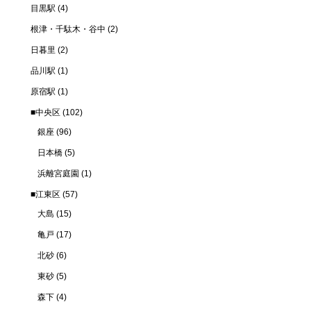
目黒駅
(4)
根津・千駄木・谷中
(2)
日暮里
(2)
品川駅
(1)
原宿駅
(1)
■中央区
(102)
銀座
(96)
日本橋
(5)
浜離宮庭園
(1)
■江東区
(57)
大島
(15)
亀戸
(17)
北砂
(6)
東砂
(5)
森下
(4)