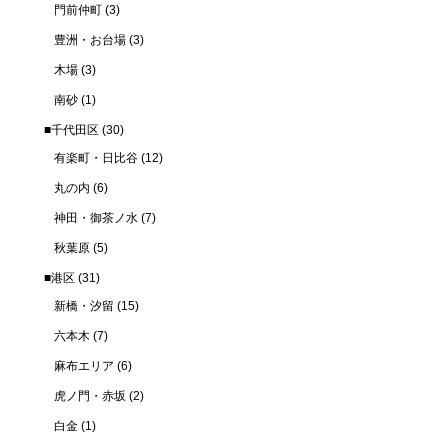
門前仲町
(3)
豊洲・お台場
(3)
木場
(3)
南砂
(1)
■千代田区
(30)
有楽町・日比谷
(12)
丸の内
(6)
神田・御茶ノ水
(7)
秋葉原
(5)
■港区
(31)
新橋・汐留
(15)
六本木
(7)
麻布エリア
(6)
虎ノ門・赤坂
(2)
白金
(1)