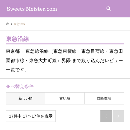
検索
東急沿線
東急沿線
東京都→ 東急線沿線（東急東横線・東急目蒲線・東急田
園都市線・東急大井町線）界隈 まで絞り込んだレビュー
一覧です。
並べ替え条件
新しい順
古い順
閲覧数順
17件中 17〜17件を表示

