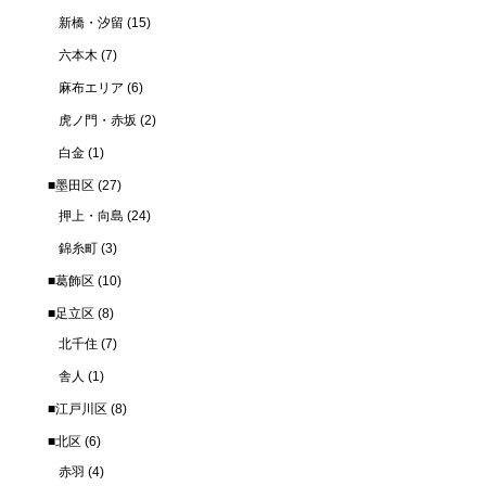
新橋・汐留
(15)
六本木
(7)
麻布エリア
(6)
虎ノ門・赤坂
(2)
白金
(1)
■墨田区
(27)
押上・向島
(24)
錦糸町
(3)
■葛飾区
(10)
■足立区
(8)
北千住
(7)
舎人
(1)
■江戸川区
(8)
■北区
(6)
赤羽
(4)