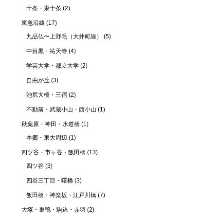
十条・東十条
(2)
東急沿線
(17)
九品仏〜上野毛（大井町線）
(5)
中目黒・祐天寺
(4)
学芸大学・都立大学
(2)
自由が丘
(3)
池尻大橋・三宿
(2)
不動前・武蔵小山・西小山
(1)
秋葉原・神田・水道橋
(1)
本郷・東大周辺
(1)
四ツ谷・市ヶ谷・飯田橋
(13)
四ツ谷
(3)
四谷三丁目・曙橋
(3)
飯田橋・神楽坂・江戸川橋
(7)
大塚・巣鴨・駒込・赤羽
(2)