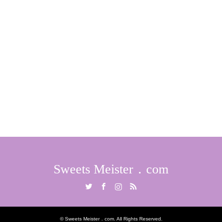
Sweets Meister．com
Twitter
Facebook
Instagram
RSS
©
Sweets Meister．com
. All Rights Reserved.