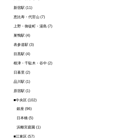
新宿駅
(11)
恵比寿・代官山
(7)
上野・御徒町・湯島
(7)
巣鴨駅
(4)
表参道駅
(3)
目黒駅
(4)
根津・千駄木・谷中
(2)
日暮里
(2)
品川駅
(1)
原宿駅
(1)
■中央区
(102)
銀座
(96)
日本橋
(5)
浜離宮庭園
(1)
■江東区
(57)