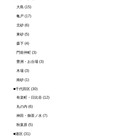
大島
(15)
亀戸
(17)
北砂
(6)
東砂
(5)
森下
(4)
門前仲町
(3)
豊洲・お台場
(3)
木場
(3)
南砂
(1)
■千代田区
(30)
有楽町・日比谷
(12)
丸の内
(6)
神田・御茶ノ水
(7)
秋葉原
(5)
■港区
(31)