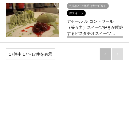
九品仏〜上野毛（大井町線）
洋スイーツ
デセール ル コントワール
（等々力）スイーツ好きが悶絶
するピスタチオスイーツ…
17件中 17〜17件を表示

