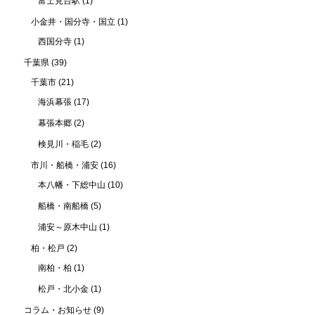
富士見台駅
(1)
小金井・国分寺・国立
(1)
西国分寺
(1)
千葉県
(39)
千葉市
(21)
海浜幕張
(17)
幕張本郷
(2)
検見川・稲毛
(2)
市川・船橋・浦安
(16)
本八幡・下総中山
(10)
船橋・南船橋
(5)
浦安～原木中山
(1)
柏・松戸
(2)
南柏・柏
(1)
松戸・北小金
(1)
コラム・お知らせ
(9)