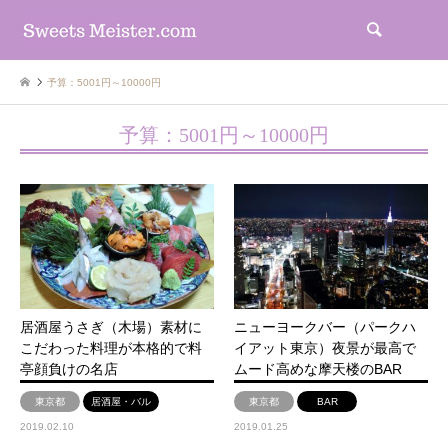
検索
予算：5001円～10000円
予算：5001円～10000円
居酒屋うさぎ（木場）素材に
ニューヨークバー（パークハ
こだわった料理が本格的で料
イアット東京）夜景が最高で
亭顔負けの名店
ムード高めな摩天楼のBAR
東京都
居酒屋・バル
東京都
BAR
2019.02.10
2019.01.25