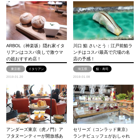
ARBOL（神楽坂）隠れ家イタ
川口 鮨 さいとう：江戸前鮨ラ
リアンはコスパ良しで激ウマ
ンチはコスパ最高で穴場の名
の超おすすめ店！
店の予感！
東京都
イタリアン
埼玉県
鮨・寿司
2019.01.20
2019.01.08
アンダーズ東京（虎ノ門）ア
セリーズ（コンラッド東京）
フタヌーンティーが開放感あ
ランチビュッフェがおしゃれ