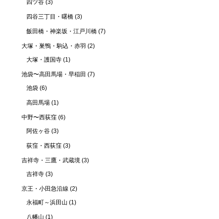
四ツ谷
(3)
四谷三丁目・曙橋
(3)
飯田橋・神楽坂・江戸川橋
(7)
大塚・巣鴨・駒込・赤羽
(2)
大塚・護国寺
(1)
池袋〜高田馬場・早稲田
(7)
池袋
(6)
高田馬場
(1)
中野〜西荻窪
(6)
阿佐ヶ谷
(3)
荻窪・西荻窪
(3)
吉祥寺・三鷹・武蔵境
(3)
吉祥寺
(3)
京王・小田急沿線
(2)
永福町～浜田山
(1)
八幡山
(1)