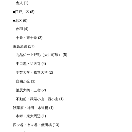
舎人
(1)
■江戸川区
(8)
■北区
(6)
赤羽
(4)
十条・東十条
(2)
東急沿線
(17)
九品仏〜上野毛（大井町線）
(5)
中目黒・祐天寺
(4)
学芸大学・都立大学
(2)
自由が丘
(3)
池尻大橋・三宿
(2)
不動前・武蔵小山・西小山
(1)
秋葉原・神田・水道橋
(1)
本郷・東大周辺
(1)
四ツ谷・市ヶ谷・飯田橋
(13)