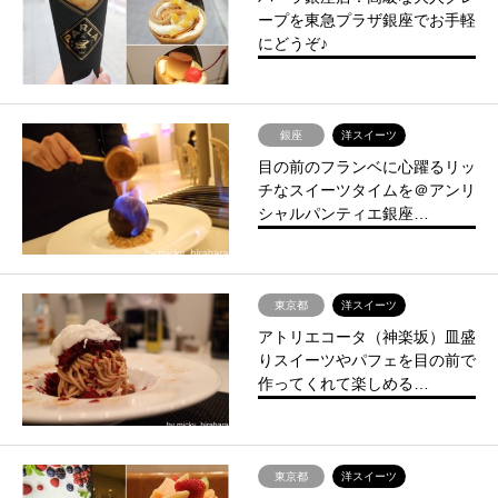
ープを東急プラザ銀座でお手軽
にどうぞ♪
銀座
洋スイーツ
目の前のフランベに心躍るリッ
チなスイーツタイムを＠アンリ
シャルパンティエ銀座…
東京都
洋スイーツ
アトリエコータ（神楽坂）皿盛
りスイーツやパフェを目の前で
作ってくれて楽しめる…
東京都
洋スイーツ