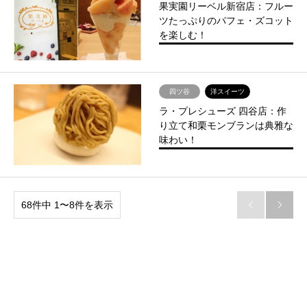
果実園リーベル新宿店：フルー
ツたっぷりのパフェ・ズコット
を楽しむ！
四ツ谷
洋スイーツ
ラ・プレシューズ 四谷店：作
り立て和栗モンブランは典雅な
味わい！
68件中 1〜8件を表示

