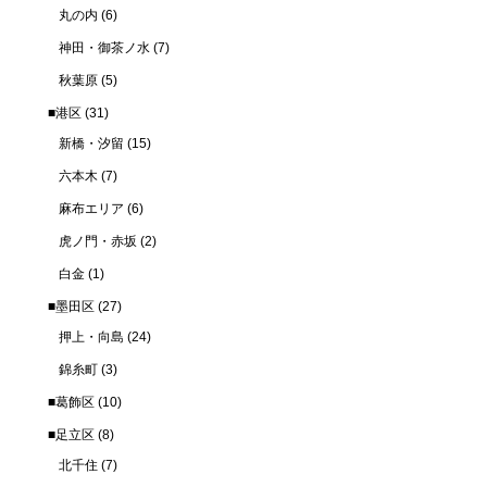
丸の内
(6)
神田・御茶ノ水
(7)
秋葉原
(5)
■港区
(31)
新橋・汐留
(15)
六本木
(7)
麻布エリア
(6)
虎ノ門・赤坂
(2)
白金
(1)
■墨田区
(27)
押上・向島
(24)
錦糸町
(3)
■葛飾区
(10)
■足立区
(8)
北千住
(7)