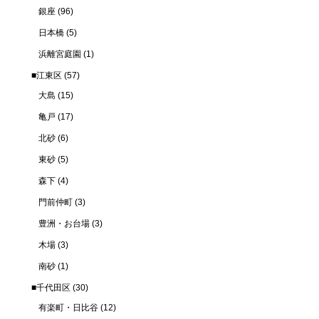
銀座
(96)
日本橋
(5)
浜離宮庭園
(1)
■江東区
(57)
大島
(15)
亀戸
(17)
北砂
(6)
東砂
(5)
森下
(4)
門前仲町
(3)
豊洲・お台場
(3)
木場
(3)
南砂
(1)
■千代田区
(30)
有楽町・日比谷
(12)