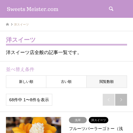
検索
洋スイーツ
洋スイーツ
洋スイーツ店全般の記事一覧です。
並べ替え条件
新しい順
古い順
閲覧数順
68件中 1〜8件を表示


浅草
洋スイーツ
フルーツパーラーゴトー（浅