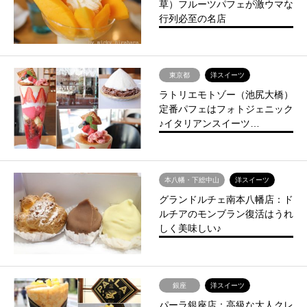
草）フルーツパフェが激ウマな
行列必至の名店
東京都
洋スイーツ
ラトリエモトゾー（池尻大橋）
定番パフェはフォトジェニック
♪イタリアンスイーツ…
本八幡・下総中山
洋スイーツ
グランドルチェ南本八幡店：ド
ルチアのモンブラン復活はうれ
しく美味しい♪
銀座
洋スイーツ
パーラ銀座店：高級な大人クレ