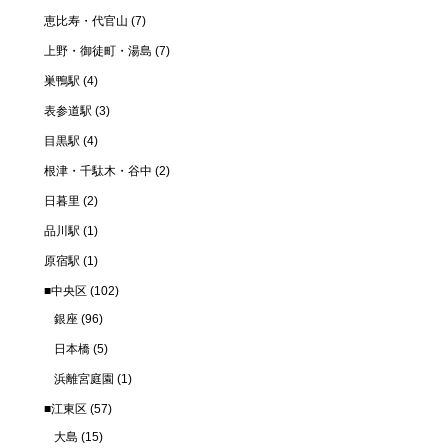
恵比寿・代官山
(7)
上野・御徒町・湯島
(7)
巣鴨駅
(4)
表参道駅
(3)
目黒駅
(4)
根津・千駄木・谷中
(2)
日暮里
(2)
品川駅
(1)
原宿駅
(1)
■中央区
(102)
銀座
(96)
日本橋
(5)
浜離宮庭園
(1)
■江東区
(57)
大島
(15)