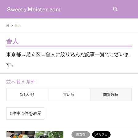
検索
舎人
舎人
東京都→足立区→舎人に絞り込んだ記事一覧でございま
す。
並べ替え条件
新しい順
古い順
閲覧数順
1件中 1件を表示
東京都
洋カフェ