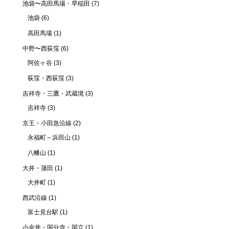
池袋〜高田馬場・早稲田
(7)
池袋
(6)
高田馬場
(1)
中野〜西荻窪
(6)
阿佐ヶ谷
(3)
荻窪・西荻窪
(3)
吉祥寺・三鷹・武蔵境
(3)
吉祥寺
(3)
京王・小田急沿線
(2)
永福町～浜田山
(1)
八幡山
(1)
大井・蒲田
(1)
大井町
(1)
西武沿線
(1)
富士見台駅
(1)
小金井・国分寺・国立
(1)