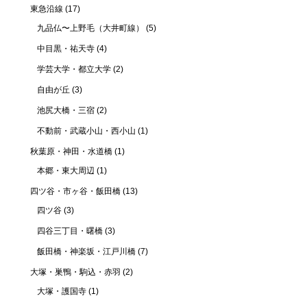
東急沿線
(17)
九品仏〜上野毛（大井町線）
(5)
中目黒・祐天寺
(4)
学芸大学・都立大学
(2)
自由が丘
(3)
池尻大橋・三宿
(2)
不動前・武蔵小山・西小山
(1)
秋葉原・神田・水道橋
(1)
本郷・東大周辺
(1)
四ツ谷・市ヶ谷・飯田橋
(13)
四ツ谷
(3)
四谷三丁目・曙橋
(3)
飯田橋・神楽坂・江戸川橋
(7)
大塚・巣鴨・駒込・赤羽
(2)
大塚・護国寺
(1)