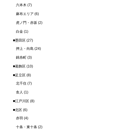
六本木
(7)
麻布エリア
(6)
虎ノ門・赤坂
(2)
白金
(1)
■墨田区
(27)
押上・向島
(24)
錦糸町
(3)
■葛飾区
(10)
■足立区
(8)
北千住
(7)
舎人
(1)
■江戸川区
(8)
■北区
(6)
赤羽
(4)
十条・東十条
(2)