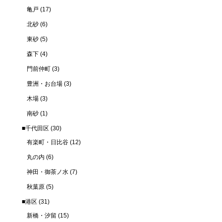
亀戸
(17)
北砂
(6)
東砂
(5)
森下
(4)
門前仲町
(3)
豊洲・お台場
(3)
木場
(3)
南砂
(1)
■千代田区
(30)
有楽町・日比谷
(12)
丸の内
(6)
神田・御茶ノ水
(7)
秋葉原
(5)
■港区
(31)
新橋・汐留
(15)