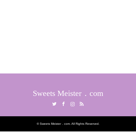
Sweets Meister．com
Twitter
Facebook
Instagram
RSS
©
Sweets Meister．com
. All Rights Reserved.