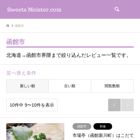
検索
函館市
函館市
北海道→函館市界隈まで絞り込んだレビュー一覧です。
並べ替え条件
新しい順
古い順
閲覧数順
10件中 9〜10件を表示


函館市
和食
市場亭（函館新川町）はこだて