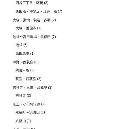
四谷三丁目・曙橋
(3)
飯田橋・神楽坂・江戸川橋
(7)
大塚・巣鴨・駒込・赤羽
(2)
大塚・護国寺
(1)
池袋〜高田馬場・早稲田
(7)
池袋
(6)
高田馬場
(1)
中野〜西荻窪
(6)
阿佐ヶ谷
(3)
荻窪・西荻窪
(3)
吉祥寺・三鷹・武蔵境
(3)
吉祥寺
(3)
京王・小田急沿線
(2)
永福町～浜田山
(1)
八幡山
(1)