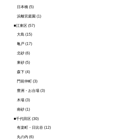
日本橋
(5)
浜離宮庭園
(1)
■江東区
(57)
大島
(15)
亀戸
(17)
北砂
(6)
東砂
(5)
森下
(4)
門前仲町
(3)
豊洲・お台場
(3)
木場
(3)
南砂
(1)
■千代田区
(30)
有楽町・日比谷
(12)
丸の内
(6)