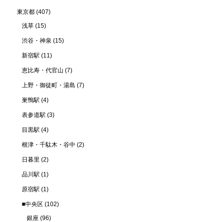
東京都
(407)
浅草
(15)
渋谷・神泉
(15)
新宿駅
(11)
恵比寿・代官山
(7)
上野・御徒町・湯島
(7)
巣鴨駅
(4)
表参道駅
(3)
目黒駅
(4)
根津・千駄木・谷中
(2)
日暮里
(2)
品川駅
(1)
原宿駅
(1)
■中央区
(102)
銀座
(96)