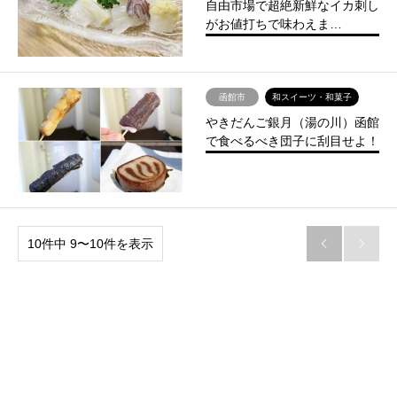
自由市場で超絶新鮮なイカ刺し
がお値打ちで味わえま…
函館市
和スイーツ・和菓子
やきだんご銀月（湯の川）函館
で食べるべき団子に刮目せよ！
10件中 9〜10件を表示

