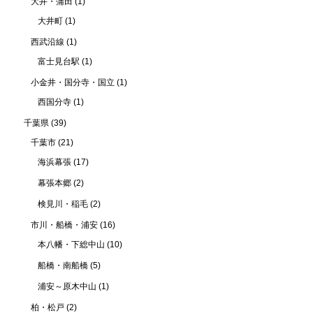
大井・蒲田
(1)
大井町
(1)
西武沿線
(1)
富士見台駅
(1)
小金井・国分寺・国立
(1)
西国分寺
(1)
千葉県
(39)
千葉市
(21)
海浜幕張
(17)
幕張本郷
(2)
検見川・稲毛
(2)
市川・船橋・浦安
(16)
本八幡・下総中山
(10)
船橋・南船橋
(5)
浦安～原木中山
(1)
柏・松戸
(2)