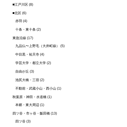
■江戸川区
(8)
■北区
(6)
赤羽
(4)
十条・東十条
(2)
東急沿線
(17)
九品仏〜上野毛（大井町線）
(5)
中目黒・祐天寺
(4)
学芸大学・都立大学
(2)
自由が丘
(3)
池尻大橋・三宿
(2)
不動前・武蔵小山・西小山
(1)
秋葉原・神田・水道橋
(1)
本郷・東大周辺
(1)
四ツ谷・市ヶ谷・飯田橋
(13)
四ツ谷
(3)