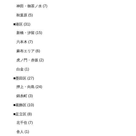
神田・御茶ノ水
(7)
秋葉原
(5)
■港区
(31)
新橋・汐留
(15)
六本木
(7)
麻布エリア
(6)
虎ノ門・赤坂
(2)
白金
(1)
■墨田区
(27)
押上・向島
(24)
錦糸町
(3)
■葛飾区
(10)
■足立区
(8)
北千住
(7)
舎人
(1)