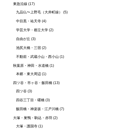
東急沿線
(17)
九品仏〜上野毛（大井町線）
(5)
中目黒・祐天寺
(4)
学芸大学・都立大学
(2)
自由が丘
(3)
池尻大橋・三宿
(2)
不動前・武蔵小山・西小山
(1)
秋葉原・神田・水道橋
(1)
本郷・東大周辺
(1)
四ツ谷・市ヶ谷・飯田橋
(13)
四ツ谷
(3)
四谷三丁目・曙橋
(3)
飯田橋・神楽坂・江戸川橋
(7)
大塚・巣鴨・駒込・赤羽
(2)
大塚・護国寺
(1)