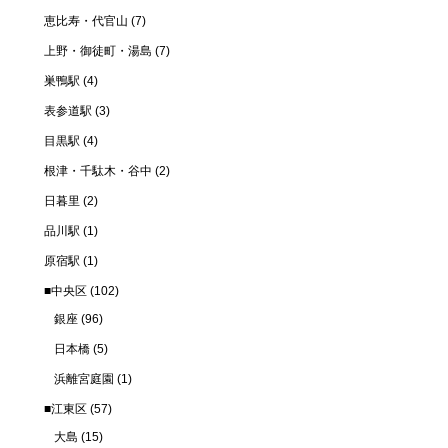
恵比寿・代官山
(7)
上野・御徒町・湯島
(7)
巣鴨駅
(4)
表参道駅
(3)
目黒駅
(4)
根津・千駄木・谷中
(2)
日暮里
(2)
品川駅
(1)
原宿駅
(1)
■中央区
(102)
銀座
(96)
日本橋
(5)
浜離宮庭園
(1)
■江東区
(57)
大島
(15)