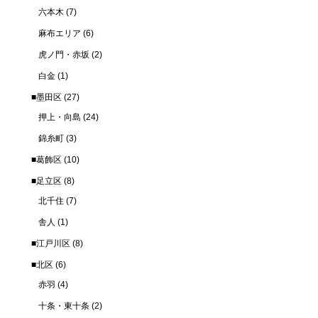
六本木
(7)
麻布エリア
(6)
虎ノ門・赤坂
(2)
白金
(1)
■墨田区
(27)
押上・向島
(24)
錦糸町
(3)
■葛飾区
(10)
■足立区
(8)
北千住
(7)
舎人
(1)
■江戸川区
(8)
■北区
(6)
赤羽
(4)
十条・東十条
(2)