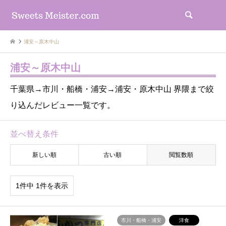
検索
浦安～原木中山
浦安～原木中山
千葉県→市川・船橋・浦安→浦安・原木中山 界隈まで絞
り込んだレビュー一覧です。
並べ替え条件
新しい順
古い順
閲覧数順
1件中 1件を表示
市川・船橋・浦安
洋食