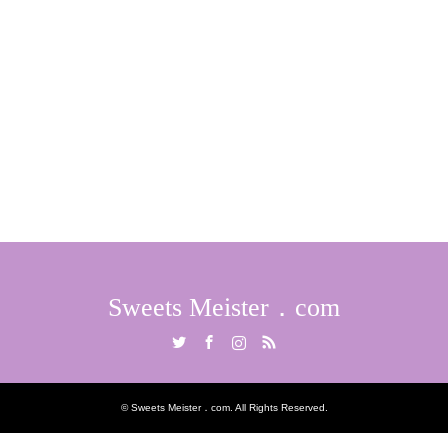
Sweets Meister．com
Twitter
Facebook
Instagram
RSS
©
Sweets Meister．com
. All Rights Reserved.