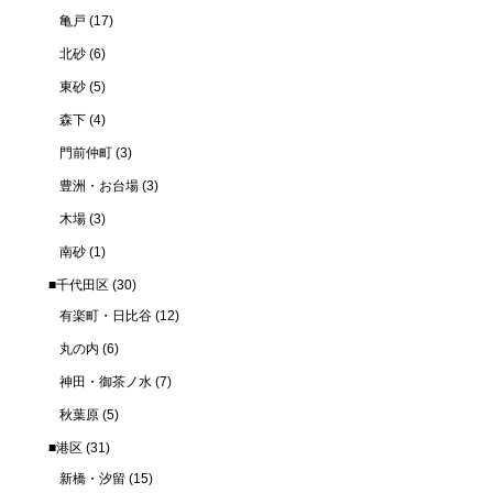
亀戸
(17)
北砂
(6)
東砂
(5)
森下
(4)
門前仲町
(3)
豊洲・お台場
(3)
木場
(3)
南砂
(1)
■千代田区
(30)
有楽町・日比谷
(12)
丸の内
(6)
神田・御茶ノ水
(7)
秋葉原
(5)
■港区
(31)
新橋・汐留
(15)