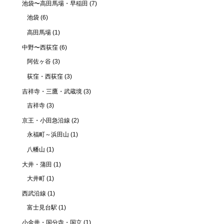
池袋〜高田馬場・早稲田
(7)
池袋
(6)
高田馬場
(1)
中野〜西荻窪
(6)
阿佐ヶ谷
(3)
荻窪・西荻窪
(3)
吉祥寺・三鷹・武蔵境
(3)
吉祥寺
(3)
京王・小田急沿線
(2)
永福町～浜田山
(1)
八幡山
(1)
大井・蒲田
(1)
大井町
(1)
西武沿線
(1)
富士見台駅
(1)
小金井・国分寺・国立
(1)