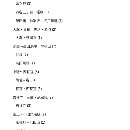
四ツ谷
(3)
四谷三丁目・曙橋
(3)
飯田橋・神楽坂・江戸川橋
(7)
大塚・巣鴨・駒込・赤羽
(2)
大塚・護国寺
(1)
池袋〜高田馬場・早稲田
(7)
池袋
(6)
高田馬場
(1)
中野〜西荻窪
(6)
阿佐ヶ谷
(3)
荻窪・西荻窪
(3)
吉祥寺・三鷹・武蔵境
(3)
吉祥寺
(3)
京王・小田急沿線
(2)
永福町～浜田山
(1)