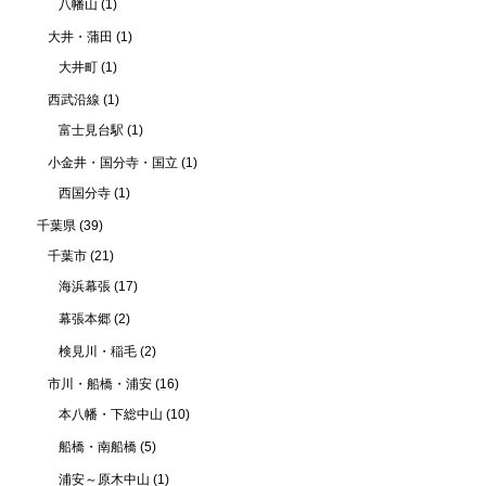
八幡山
(1)
大井・蒲田
(1)
大井町
(1)
西武沿線
(1)
富士見台駅
(1)
小金井・国分寺・国立
(1)
西国分寺
(1)
千葉県
(39)
千葉市
(21)
海浜幕張
(17)
幕張本郷
(2)
検見川・稲毛
(2)
市川・船橋・浦安
(16)
本八幡・下総中山
(10)
船橋・南船橋
(5)
浦安～原木中山
(1)