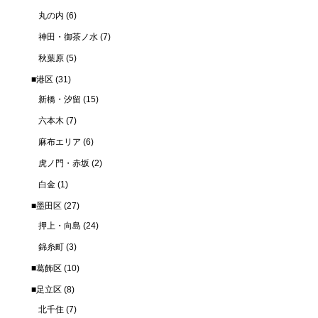
丸の内
(6)
神田・御茶ノ水
(7)
秋葉原
(5)
■港区
(31)
新橋・汐留
(15)
六本木
(7)
麻布エリア
(6)
虎ノ門・赤坂
(2)
白金
(1)
■墨田区
(27)
押上・向島
(24)
錦糸町
(3)
■葛飾区
(10)
■足立区
(8)
北千住
(7)