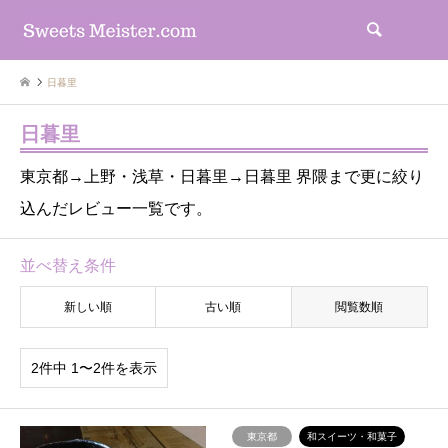
検索
日暮里
日暮里
東京都→上野・浅草・日暮里→日暮里 界隈まで更に絞り
込んだレビュー一覧です。
並べ替え条件
新しい順
古い順
閲覧数順
2件中 1〜2件を表示
東京都
和スイーツ・和菓子