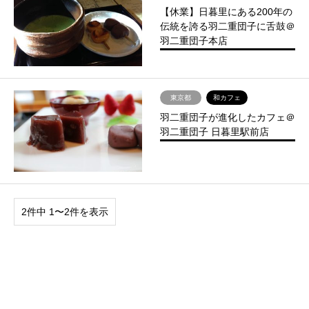
【休業】日暮里にある200年の
伝統を誇る羽二重団子に舌鼓＠
羽二重団子本店
東京都
和カフェ
羽二重団子が進化したカフェ＠
羽二重団子 日暮里駅前店
2件中 1〜2件を表示