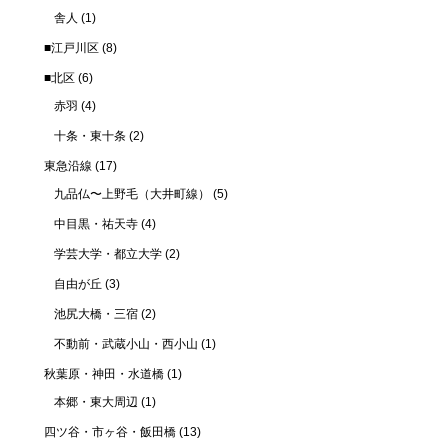
舎人
(1)
■江戸川区
(8)
■北区
(6)
赤羽
(4)
十条・東十条
(2)
東急沿線
(17)
九品仏〜上野毛（大井町線）
(5)
中目黒・祐天寺
(4)
学芸大学・都立大学
(2)
自由が丘
(3)
池尻大橋・三宿
(2)
不動前・武蔵小山・西小山
(1)
秋葉原・神田・水道橋
(1)
本郷・東大周辺
(1)
四ツ谷・市ヶ谷・飯田橋
(13)